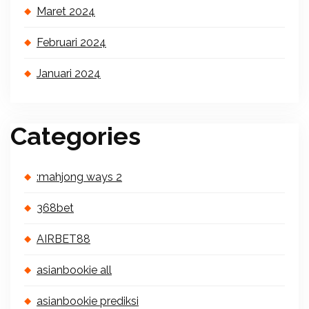
Maret 2024
Februari 2024
Januari 2024
Categories
:mahjong ways 2
368bet
AIRBET88
asianbookie all
asianbookie prediksi