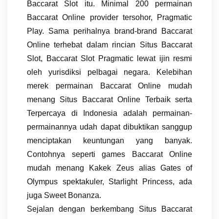
Baccarat Slot itu. Minimal 200 permainan
Baccarat Online provider tersohor, Pragmatic
Play. Sama perihalnya brand-brand Baccarat
Online terhebat dalam rincian Situs Baccarat
Slot, Baccarat Slot Pragmatic lewat ijin resmi
oleh yurisdiksi pelbagai negara. Kelebihan
merek permainan Baccarat Online mudah
menang Situs Baccarat Online Terbaik serta
Terpercaya di Indonesia adalah permainan-
permainannya udah dapat dibuktikan sanggup
menciptakan keuntungan yang banyak.
Contohnya seperti games Baccarat Online
mudah menang Kakek Zeus alias Gates of
Olympus spektakuler, Starlight Princess, ada
juga Sweet Bonanza.
Sejalan dengan berkembang Situs Baccarat