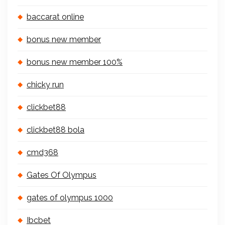
baccarat online
bonus new member
bonus new member 100%
chicky run
clickbet88
clickbet88 bola
cmd368
Gates Of Olympus
gates of olympus 1000
Ibcbet