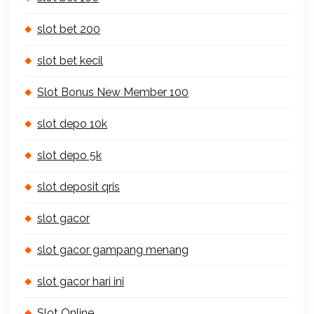
slot bet 200
slot bet kecil
Slot Bonus New Member 100
slot depo 10k
slot depo 5k
slot deposit qris
slot gacor
slot gacor gampang menang
slot gacor hari ini
Slot Online