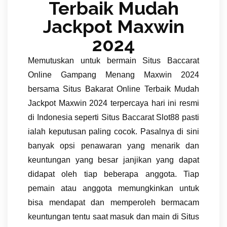
Terbaik Mudah
Jackpot Maxwin
2024
Memutuskan untuk bermain Situs Baccarat
Online Gampang Menang Maxwin 2024
bersama Situs Bakarat Online Terbaik Mudah
Jackpot Maxwin 2024 terpercaya hari ini resmi
di Indonesia seperti Situs Baccarat Slot88 pasti
ialah keputusan paling cocok. Pasalnya di sini
banyak opsi penawaran yang menarik dan
keuntungan yang besar janjikan yang dapat
didapat oleh tiap beberapa anggota. Tiap
pemain atau anggota memungkinkan untuk
bisa mendapat dan memperoleh bermacam
keuntungan tentu saat masuk dan main di Situs