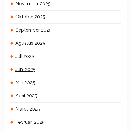
November 2025
Oktober 2025
September 2025
Agustus 2025
Juli 2025
Juni 2025
Mei 2025
April 2025
Maret 2025
Februari 2025