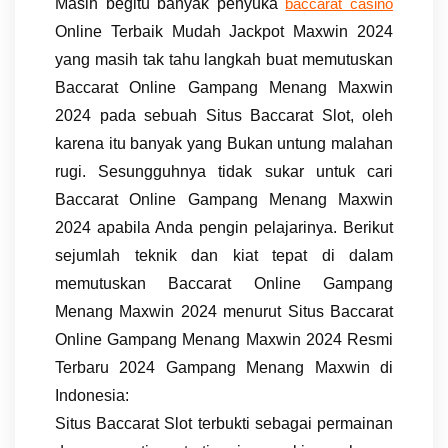
Masih begitu banyak penyuka
baccarat casino
Online Terbaik Mudah Jackpot Maxwin 2024
yang masih tak tahu langkah buat memutuskan
Baccarat Online Gampang Menang Maxwin
2024 pada sebuah Situs Baccarat Slot, oleh
karena itu banyak yang Bukan untung malahan
rugi. Sesungguhnya tidak sukar untuk cari
Baccarat Online Gampang Menang Maxwin
2024 apabila Anda pengin pelajarinya. Berikut
sejumlah teknik dan kiat tepat di dalam
memutuskan Baccarat Online Gampang
Menang Maxwin 2024 menurut Situs Baccarat
Online Gampang Menang Maxwin 2024 Resmi
Terbaru 2024 Gampang Menang Maxwin di
Indonesia:
Situs Baccarat Slot terbukti sebagai permainan