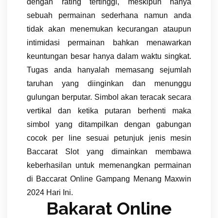
dengan rating tertinggi, meskipun hanya
sebuah permainan sederhana namun anda
tidak akan menemukan kecurangan ataupun
intimidasi permainan bahkan menawarkan
keuntungan besar hanya dalam waktu singkat.
Tugas anda hanyalah memasang sejumlah
taruhan yang diinginkan dan menunggu
gulungan berputar. Simbol akan teracak secara
vertikal dan ketika putaran berhenti maka
simbol yang ditampilkan dengan gabungan
cocok per line sesuai petunjuk jenis mesin
Baccarat Slot yang dimainkan membawa
keberhasilan untuk memenangkan permainan
di Baccarat Online Gampang Menang Maxwin
2024 Hari Ini.
Bakarat Online