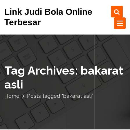
S
Link Judi Bola Online
k
i
Terbesar
p
t
o
c
o
n
t
Tag Archives: bakarat
e
n
asli
t
Home
Posts tagged "bakarat asli"