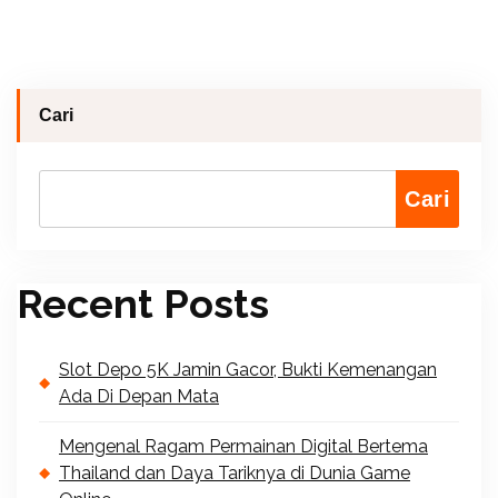
Cari
Cari
Recent Posts
Slot Depo 5K Jamin Gacor, Bukti Kemenangan
Ada Di Depan Mata
Mengenal Ragam Permainan Digital Bertema
Thailand dan Daya Tariknya di Dunia Game