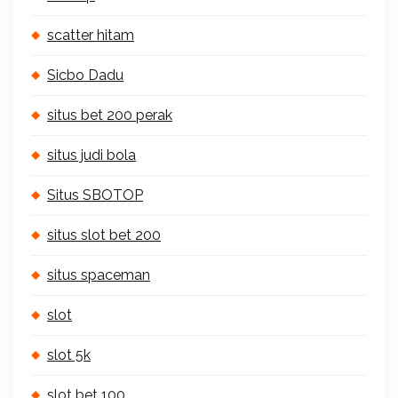
scatter hitam
Sicbo Dadu
situs bet 200 perak
situs judi bola
Situs SBOTOP
situs slot bet 200
situs spaceman
slot
slot 5k
slot bet 100