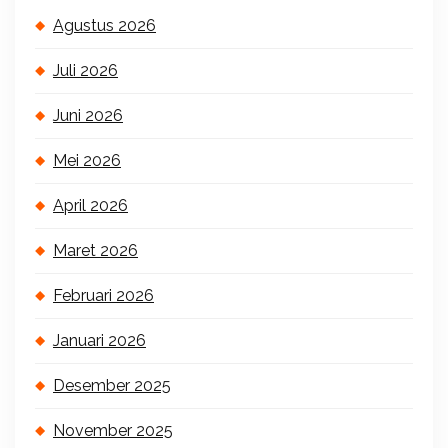
Agustus 2026
Juli 2026
Juni 2026
Mei 2026
April 2026
Maret 2026
Februari 2026
Januari 2026
Desember 2025
November 2025