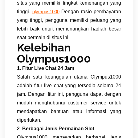
situs yang memiliki tingkat kemenangan yang
tinggi.
Dengan rasio pembayaran
olympus1000
yang tinggi, pengguna memiliki peluang yang
lebih baik untuk memenangkan hadiah besar
saat bermain di situs ini.
Kelebihan
Olympus1000
1. Fitur Live Chat 24 Jam
Salah satu keunggulan utama Olympus1000
adalah fitur live chat yang tersedia selama 24
jam. Dengan fitur ini, pengguna dapat dengan
mudah menghubungi customer service untuk
mendapatkan bantuan atau informasi yang
diperlukan.
2. Berbagai Jenis Permainan Slot
Olympus1000 menawarkan berbagai jenis