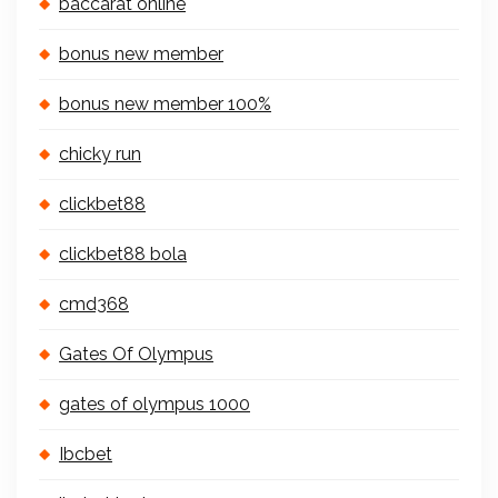
baccarat online
bonus new member
bonus new member 100%
chicky run
clickbet88
clickbet88 bola
cmd368
Gates Of Olympus
gates of olympus 1000
Ibcbet