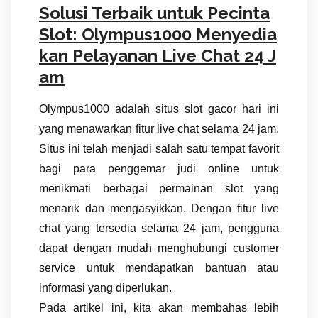
Solusi Terbaik untuk Pecinta
Slot: Olympus1000 Menyedia
kan Pelayanan Live Chat 24 J
am
Olympus1000 adalah situs slot gacor hari ini
yang menawarkan fitur live chat selama 24 jam.
Situs ini telah menjadi salah satu tempat favorit
bagi para penggemar judi online untuk
menikmati berbagai permainan slot yang
menarik dan mengasyikkan. Dengan fitur live
chat yang tersedia selama 24 jam, pengguna
dapat dengan mudah menghubungi customer
service untuk mendapatkan bantuan atau
informasi yang diperlukan.
Pada artikel ini, kita akan membahas lebih