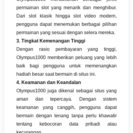
permainan slot yang menarik dan menghibur.
Dari slot klasik hingga slot video modern,
pengguna dapat menemukan berbagai pilihan
permainan yang sesuai dengan selera mereka.
3. Tingkat Kemenangan Tinggi
Dengan rasio pembayaran yang tinggi,
Olympus1000 memberikan peluang yang lebih
baik bagi pengguna untuk memenangkan
hadiah besar saat bermain di situs ini.
4. Keamanan dan Keandalan
Olympus1000 juga dikenal sebagai situs yang
aman dan tepercaya. Dengan sistem
keamanan yang canggih, pengguna dapat
bermain dengan tenang tanpa perlu khawatir
tentang kebocoran data pribadi atau
kecurangan.