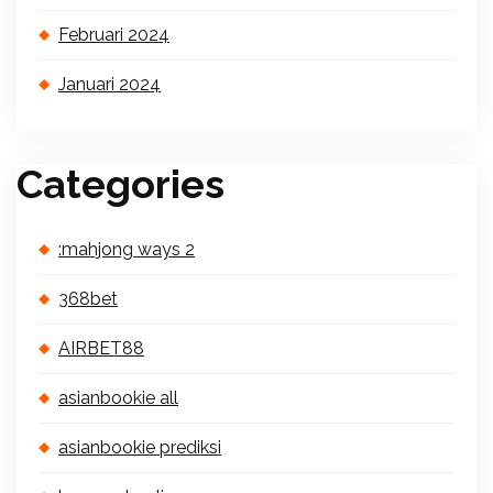
Februari 2024
Januari 2024
Categories
:mahjong ways 2
368bet
AIRBET88
asianbookie all
asianbookie prediksi