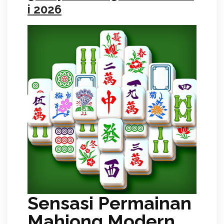
i 2026
Sensasi Permainan
Mahjong Modern