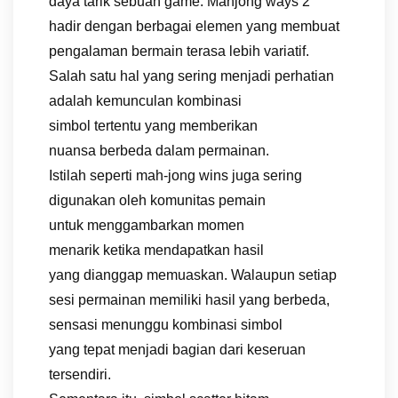
daya tarik sebuah game. Mahjong ways 2
hadir dengan berbagai elemen yang membuat
pengalaman bermain terasa lebih variatif.
Salah satu hal yang sering menjadi perhatian
adalah kemunculan kombinasi
simbol tertentu yang memberikan
nuansa berbeda dalam permainan.
Istilah seperti mah-jong wins juga sering
digunakan oleh komunitas pemain
untuk menggambarkan momen
menarik ketika mendapatkan hasil
yang dianggap memuaskan. Walaupun setiap
sesi permainan memiliki hasil yang berbeda,
sensasi menunggu kombinasi simbol
yang tepat menjadi bagian dari keseruan
tersendiri.