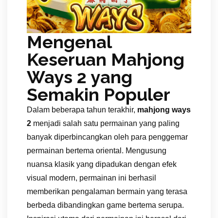
Mengenal
Keseruan Mahjong
Ways 2 yang
Semakin Populer
Dalam beberapa tahun terakhir,
mahjong ways
2
menjadi salah satu permainan yang paling
banyak diperbincangkan oleh para penggemar
permainan bertema oriental. Mengusung
nuansa klasik yang dipadukan dengan efek
visual modern, permainan ini berhasil
memberikan pengalaman bermain yang terasa
berbeda dibandingkan game bertema serupa.