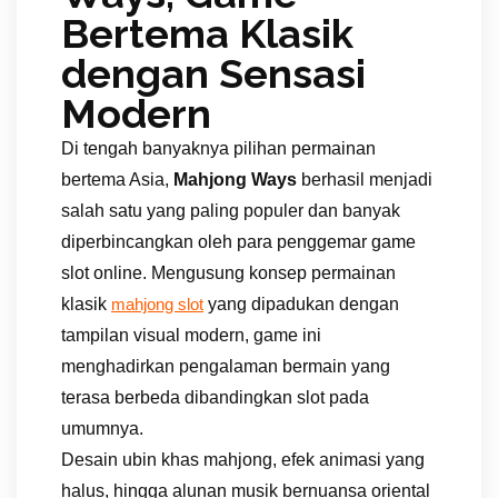
Bertema Klasik
dengan Sensasi
Modern
Di tengah banyaknya pilihan permainan
bertema Asia,
Mahjong Ways
berhasil menjadi
salah satu yang paling populer dan banyak
diperbincangkan oleh para penggemar game
slot online. Mengusung konsep permainan
klasik
yang dipadukan dengan
mahjong slot
tampilan visual modern, game ini
menghadirkan pengalaman bermain yang
terasa berbeda dibandingkan slot pada
umumnya.
Desain ubin khas mahjong, efek animasi yang
halus, hingga alunan musik bernuansa oriental