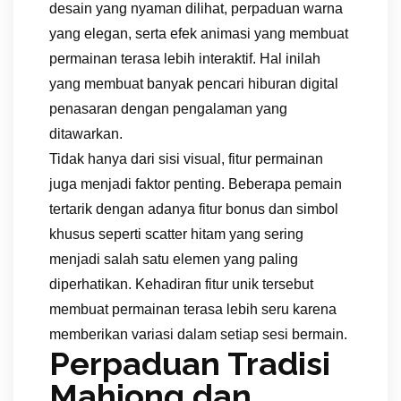
desain yang nyaman dilihat, perpaduan warna
yang elegan, serta efek animasi yang membuat
permainan terasa lebih interaktif. Hal inilah
yang membuat banyak pencari hiburan digital
penasaran dengan pengalaman yang
ditawarkan.
Tidak hanya dari sisi visual, fitur permainan
juga menjadi faktor penting. Beberapa pemain
tertarik dengan adanya fitur bonus dan simbol
khusus seperti scatter hitam yang sering
menjadi salah satu elemen yang paling
diperhatikan. Kehadiran fitur unik tersebut
membuat permainan terasa lebih seru karena
memberikan variasi dalam setiap sesi bermain.
Perpaduan Tradisi
Mahjong dan