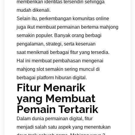
memberikan identitas tersendiri sehingga
mudah dikenali.
Selain itu, perkembangan komunitas online
juga ikut membuat permainan bertema mahjong
semakin populer. Banyak orang berbagi
pengalaman, strategi, serta keseruan
saat menikmati berbagai fitur yang tersedia.
Hal ini membuat pembahasan mengenai
mahjong slot semakin sering muncul di
berbagai platform hiburan digital.
Fitur Menarik
yang Membuat
Pemain Tertarik
Dalam dunia permainan digital, fitur
menjadi salah satu aspek yang menentukan