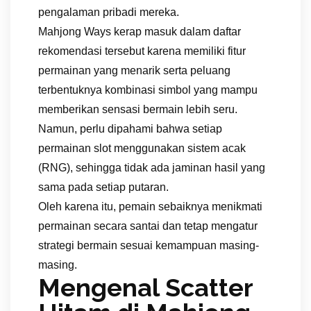
pengalaman pribadi mereka.
Mahjong Ways kerap masuk dalam daftar
rekomendasi tersebut karena memiliki fitur
permainan yang menarik serta peluang
terbentuknya kombinasi simbol yang mampu
memberikan sensasi bermain lebih seru.
Namun, perlu dipahami bahwa setiap
permainan slot menggunakan sistem acak
(RNG), sehingga tidak ada jaminan hasil yang
sama pada setiap putaran.
Oleh karena itu, pemain sebaiknya menikmati
permainan secara santai dan tetap mengatur
strategi bermain sesuai kemampuan masing-
masing.
Mengenal Scatter