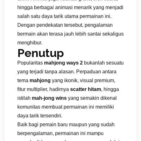
hingga berbagai animasi menarik yang menjadi
salah satu daya tarik utama permainan ini.
Dengan pendekatan tersebut, pengalaman
bermain akan terasa jauh lebih santai sekaligus
menghibur.
Penutup
Popularitas
mahjong ways 2
bukanlah sesuatu
yang terjadi tanpa alasan. Perpaduan antara
tema
mahjong
yang ikonik, visual premium,
fitur multiplier, hadirnya
scatter hitam
, hingga
istilah
mah-jong wins
yang semakin dikenal
komunitas membuat permainan ini memiliki
daya tarik tersendiri.
Baik bagi pemain baru maupun yang sudah
berpengalaman, permainan ini mampu