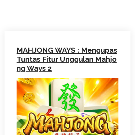
MAHJONG WAYS : Mengupas
Tuntas Fitur Unggulan Mahjo
ng Ways 2