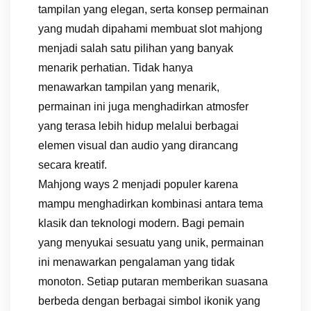
tampilan yang elegan, serta konsep permainan
yang mudah dipahami membuat slot mahjong
menjadi salah satu pilihan yang banyak
menarik perhatian. Tidak hanya
menawarkan tampilan yang menarik,
permainan ini juga menghadirkan atmosfer
yang terasa lebih hidup melalui berbagai
elemen visual dan audio yang dirancang
secara kreatif.
Mahjong ways 2 menjadi populer karena
mampu menghadirkan kombinasi antara tema
klasik dan teknologi modern. Bagi pemain
yang menyukai sesuatu yang unik, permainan
ini menawarkan pengalaman yang tidak
monoton. Setiap putaran memberikan suasana
berbeda dengan berbagai simbol ikonik yang