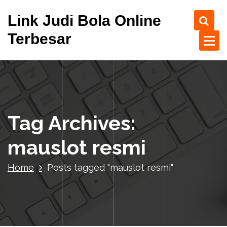
S
Link Judi Bola Online
k
i
Terbesar
p
t
o
c
o
n
t
Tag Archives:
e
n
mauslot resmi
t
Home
Posts tagged "mauslot resmi"