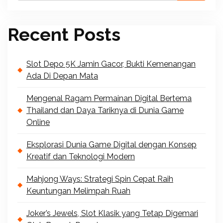
Recent Posts
Slot Depo 5K Jamin Gacor, Bukti Kemenangan
Ada Di Depan Mata
Mengenal Ragam Permainan Digital Bertema
Thailand dan Daya Tariknya di Dunia Game
Online
Eksplorasi Dunia Game Digital dengan Konsep
Kreatif dan Teknologi Modern
Mahjong Ways: Strategi Spin Cepat Raih
Keuntungan Melimpah Ruah
Joker’s Jewels, Slot Klasik yang Tetap Digemari