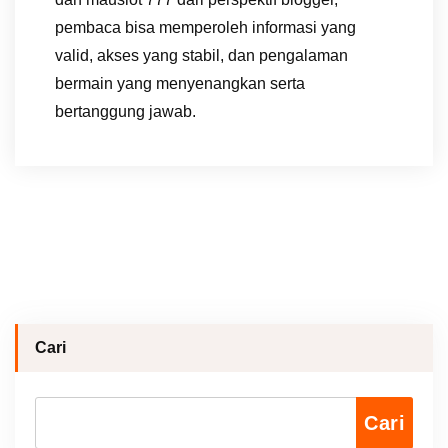
pembaca bisa memperoleh informasi yang
valid, akses yang stabil, dan pengalaman
bermain yang menyenangkan serta
bertanggung jawab.
Cari
Cari