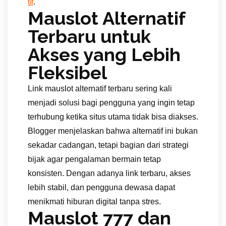
.
tif
Mauslot Alternatif
Terbaru untuk
Akses yang Lebih
Fleksibel
Link mauslot alternatif terbaru sering kali
menjadi solusi bagi pengguna yang ingin tetap
terhubung ketika situs utama tidak bisa diakses.
Blogger menjelaskan bahwa alternatif ini bukan
sekadar cadangan, tetapi bagian dari strategi
bijak agar pengalaman bermain tetap
konsisten. Dengan adanya link terbaru, akses
lebih stabil, dan pengguna dewasa dapat
menikmati hiburan digital tanpa stres.
Mauslot 777 dan