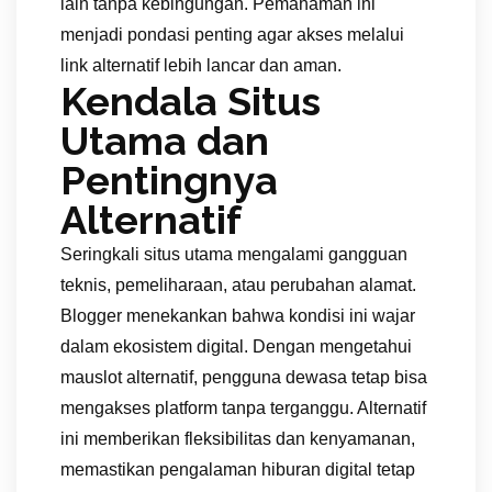
lain tanpa kebingungan. Pemahaman ini
menjadi pondasi penting agar akses melalui
link alternatif lebih lancar dan aman.
Kendala Situs
Utama dan
Pentingnya
Alternatif
Seringkali situs utama mengalami gangguan
teknis, pemeliharaan, atau perubahan alamat.
Blogger menekankan bahwa kondisi ini wajar
dalam ekosistem digital. Dengan mengetahui
mauslot alternatif, pengguna dewasa tetap bisa
mengakses platform tanpa terganggu. Alternatif
ini memberikan fleksibilitas dan kenyamanan,
memastikan pengalaman hiburan digital tetap