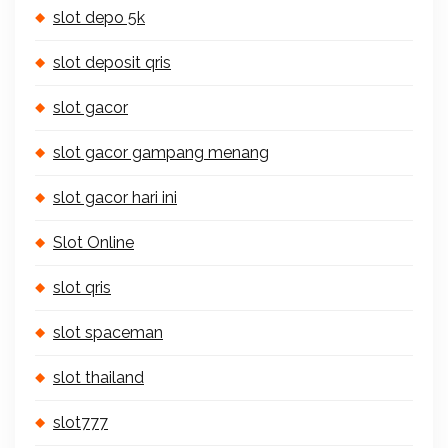
slot depo 5k
slot deposit qris
slot gacor
slot gacor gampang menang
slot gacor hari ini
Slot Online
slot qris
slot spaceman
slot thailand
slot777