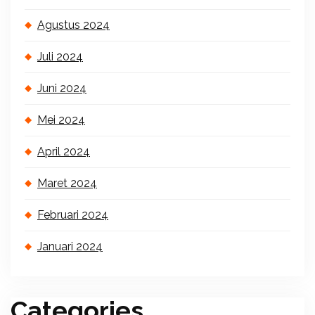
Agustus 2024
Juli 2024
Juni 2024
Mei 2024
April 2024
Maret 2024
Februari 2024
Januari 2024
Categories