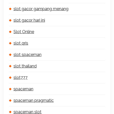
slot gacor gampang menang
slot gacor hari ini
Slot Online
slot qris
slot spaceman
slot thailand
slot777
spaceman
spaceman pragmatic
spaceman slot