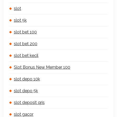
slot
slot 5k
slot bet 100
slot bet 200
slot bet kecil
Slot Bonus New Member 100
slot depo 10k
slot depo 5k
slot deposit qris
slot gacor