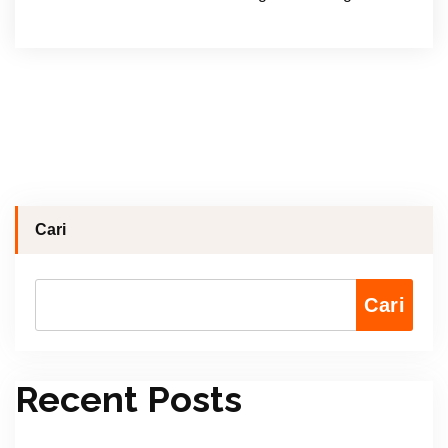
Cari
Cari
Recent Posts