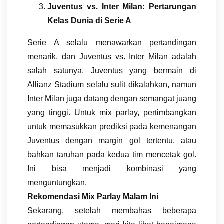
Juventus vs. Inter Milan: Pertarungan
Kelas Dunia di Serie A
Serie A selalu menawarkan pertandingan
menarik, dan Juventus vs. Inter Milan adalah
salah satunya. Juventus yang bermain di
Allianz Stadium selalu sulit dikalahkan, namun
Inter Milan juga datang dengan semangat juang
yang tinggi. Untuk mix parlay, pertimbangkan
untuk memasukkan prediksi pada kemenangan
Juventus dengan margin gol tertentu, atau
bahkan taruhan pada kedua tim mencetak gol.
Ini bisa menjadi kombinasi yang
menguntungkan.
Rekomendasi Mix Parlay Malam Ini
Sekarang, setelah membahas beberapa