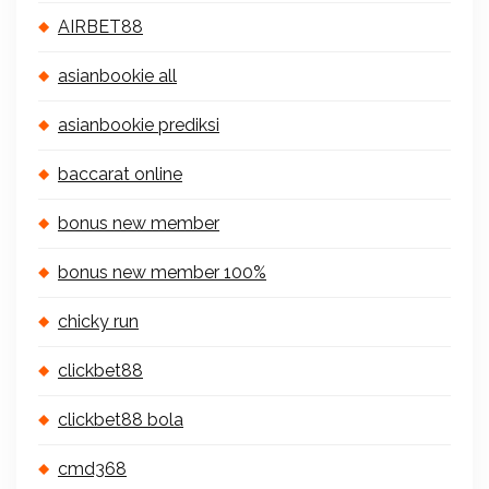
AIRBET88
asianbookie all
asianbookie prediksi
baccarat online
bonus new member
bonus new member 100%
chicky run
clickbet88
clickbet88 bola
cmd368