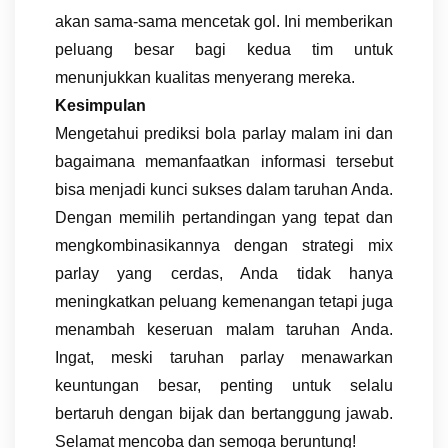
akan sama-sama mencetak gol. Ini memberikan
peluang besar bagi kedua tim untuk
menunjukkan kualitas menyerang mereka.
Kesimpulan
Mengetahui prediksi bola parlay malam ini dan
bagaimana memanfaatkan informasi tersebut
bisa menjadi kunci sukses dalam taruhan Anda.
Dengan memilih pertandingan yang tepat dan
mengkombinasikannya dengan strategi mix
parlay yang cerdas, Anda tidak hanya
meningkatkan peluang kemenangan tetapi juga
menambah keseruan malam taruhan Anda.
Ingat, meski taruhan parlay menawarkan
keuntungan besar, penting untuk selalu
bertaruh dengan bijak dan bertanggung jawab.
Selamat mencoba dan semoga beruntung!