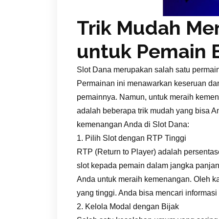
Trik Mudah Men
untuk Pemain 
Slot Dana merupakan salah satu permaina
Permainan ini menawarkan keseruan d
pemainnya. Namun, untuk meraih kemenang
adalah beberapa trik mudah yang bisa 
kemenangan Anda di Slot Dana:
1. Pilih Slot dengan RTP Tinggi
RTP (Return to Player) adalah persenta
slot kepada pemain dalam jangka panjan
Anda untuk meraih kemenangan. Oleh kar
yang tinggi. Anda bisa mencari informasi
2. Kelola Modal dengan Bijak