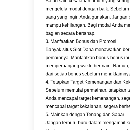
Salah satu kesalahan umum yang sering d
mengelola modal dengan baik. Sebelum 
uang yang ingin Anda gunakan. Jangan 
mampu kehilangan. Bagi modal Anda men
bagian secara bertahap.
3. Manfaatkan Bonus dan Promosi
Banyak situs Slot Dana menawarkan ber
pemainnya. Manfaatkan bonus-bonus ini
memperpanjang waktu bermain. Namun, 
dari setiap bonus sebelum mengklaimny
4. Tetapkan Target Kemenangan dan Ke
Sebelum memulai permainan, tetapkan t
Anda mencapai target kemenangan, seger
mencapai target kekalahan, segera berhe
5. Mainkan dengan Tenang dan Sabar
Jangan terburu-buru dalam mengambil k