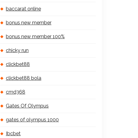
baccarat online
bonus new member
bonus new member 100%
chicky run
clickbet88
clickbet88 bola
cmd368
Gates Of Olympus
gates of olympus 1000
Ibcbet