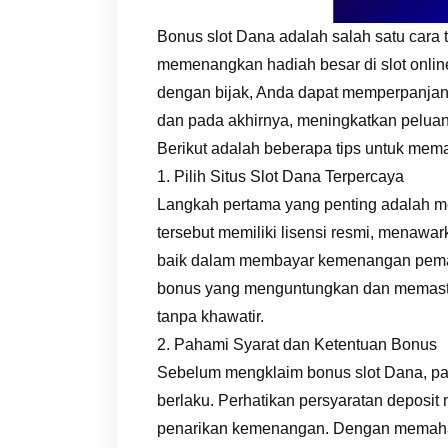
Bonus slot Dana adalah salah satu cara
memenangkan hadiah besar di slot onlin
dengan bijak, Anda dapat memperpanjan
dan pada akhirnya, meningkatkan pelua
Berikut adalah beberapa tips untuk mem
1. Pilih Situs Slot Dana Terpercaya
Langkah pertama yang penting adalah mem
tersebut memiliki lisensi resmi, menawar
baik dalam membayar kemenangan pemai
bonus yang menguntungkan dan memast
tanpa khawatir.
2. Pahami Syarat dan Ketentuan Bonus
Sebelum mengklaim bonus slot Dana, pa
berlaku. Perhatikan persyaratan deposit
penarikan kemenangan. Dengan memaham