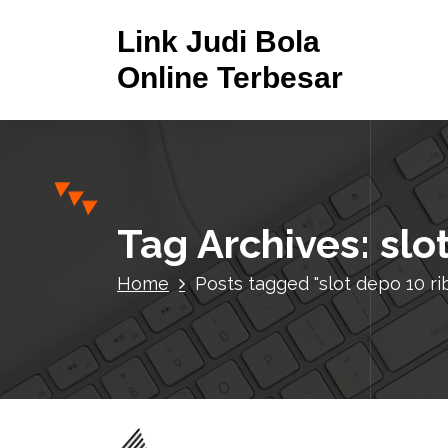
S
Link Judi Bola
k
i
Online Terbesar
p
t
o
c
o
n
t
Tag Archives: slo
e
n
Home
Posts tagged "slot depo 10 ri
t