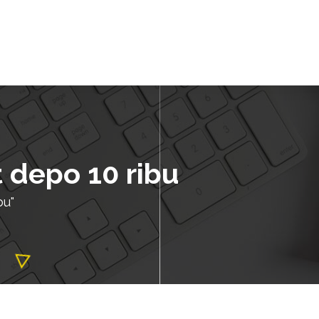
t depo 10 ribu
bu"