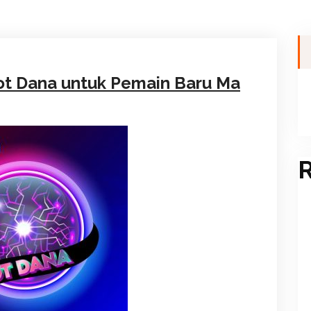
ot Dana untuk Pemain Baru Ma
R