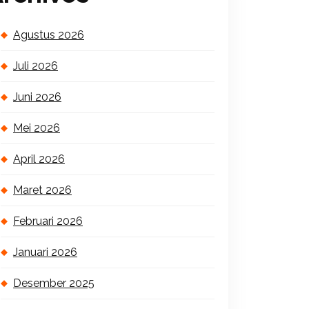
Agustus 2026
Juli 2026
Juni 2026
Mei 2026
April 2026
Maret 2026
Februari 2026
Januari 2026
Desember 2025