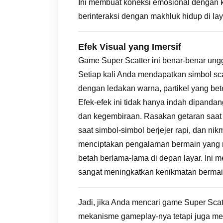
Ini membuat koneksi emosional dengan k
berinteraksi dengan makhluk hidup di lay
Efek Visual yang Imersif
Game Super Scatter ini benar-benar ungg
Setiap kali Anda mendapatkan simbol scat
dengan ledakan warna, partikel yang bet
Efek-efek ini tidak hanya indah dipand
dan kegembiraan. Rasakan getaran saat 
saat simbol-simbol berjejer rapi, dan ni
menciptakan pengalaman bermain yang 
betah berlama-lama di depan layar. Ini 
sangat meningkatkan kenikmatan bermai
Jadi, jika Anda mencari game Super Sca
mekanisme gameplay-nya tetapi juga mem