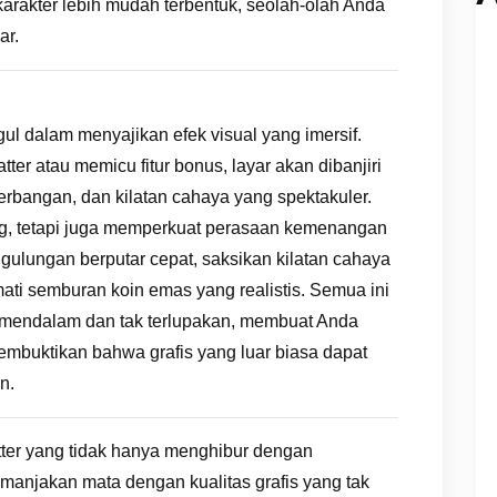
arakter lebih mudah terbentuk, seolah-olah Anda
ar.
ul dalam menyajikan efek visual yang imersif.
ter atau memicu fitur bonus, layar akan dibanjiri
erbangan, dan kilatan cahaya yang spektakuler.
ang, tetapi juga memperkuat perasaan kemenangan
gulungan berputar cepat, saksikan kilatan cahaya
kmati semburan koin emas yang realistis. Semua ini
mendalam dan tak terlupakan, membuat Anda
membuktikan bahwa grafis yang luar biasa dapat
n.
tter yang tidak hanya menghibur dengan
anjakan mata dengan kualitas grafis yang tak