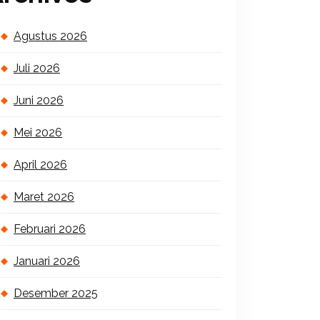
Agustus 2026
Juli 2026
Juni 2026
Mei 2026
April 2026
Maret 2026
Februari 2026
Januari 2026
Desember 2025