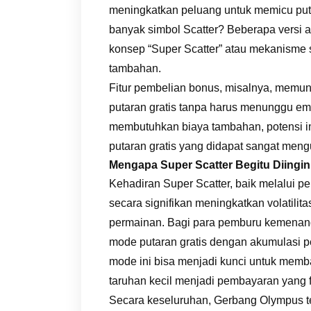
meningkatkan peluang untuk memicu put
banyak simbol Scatter? Beberapa versi a
konsep “Super Scatter” atau mekanisme s
tambahan.
Fitur pembelian bonus, misalnya, memu
putaran gratis tanpa harus menunggu emp
membutuhkan biaya tambahan, potensi imba
putaran gratis yang didapat sangat men
Mengapa Super Scatter Begitu Diingi
Kehadiran Super Scatter, baik melalui p
secara signifikan meningkatkan volatil
permainan. Bagi para pemburu kemenan
mode putaran gratis dengan akumulasi pen
mode ini bisa menjadi kunci untuk mem
taruhan kecil menjadi pembayaran yang f
Secara keseluruhan, Gerbang Olympus te