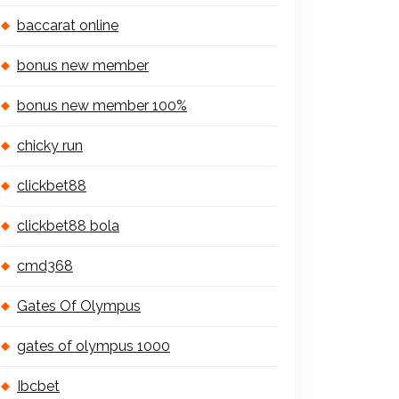
baccarat online
bonus new member
bonus new member 100%
chicky run
clickbet88
clickbet88 bola
cmd368
Gates Of Olympus
gates of olympus 1000
Ibcbet