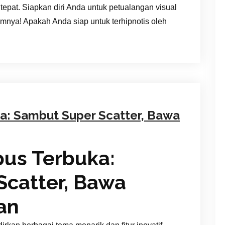
 tepat. Siapkan diri Anda untuk petualangan visual
nya! Apakah Anda siap untuk terhipnotis oleh
a: Sambut Super Scatter, Bawa
us Terbuka:
Scatter, Bawa
an