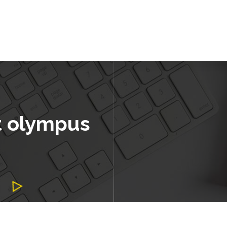
ot olympus