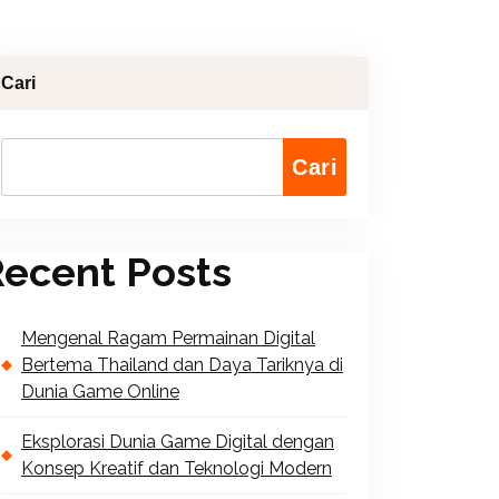
Cari
Cari
ecent Posts
Mengenal Ragam Permainan Digital
Bertema Thailand dan Daya Tariknya di
Dunia Game Online
Eksplorasi Dunia Game Digital dengan
Konsep Kreatif dan Teknologi Modern