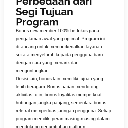
Perbedaan dari
Segi Tujuan
Program
Bonus new member 100% berfokus pada
pengalaman awal yang optimal. Program ini
dirancang untuk memperkenalkan layanan
secara menyeluruh kepada pengguna baru
dengan cara yang menarik dan
menguntungkan.
Di sisi lain, bonus lain memiliki tujuan yang
lebih beragam. Bonus harian mendorong
aktivitas rutin, bonus loyalitas memperkuat
hubungan jangka panjang, sementara bonus
referral memperluas jaringan pengguna. Setiap
program memiliki peran masing-masing dalam
mendukung pertumbuhan platform.