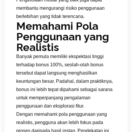
membantu mengurangi risiko penggunaan
berlebihan yang tidak terencana.
Memahami Pola
Penggunaan yang
Realistis
Banyak pemula memiliki ekspektasi tinggi
terhadap bonus 100%, seolah-olah bonus
tersebut dapat langsung menghasilkan
keuntungan besar. Padahal, dalam praktiknya,
bonus ini lebih tepat dipahami sebagai sarana
untuk memperpanjang pengalaman
penggunaan dan eksplorasi fitur.
Dengan memahami pola penggunaan yang
realistis, pengguna akan lebih fokus pada
proses daripada hasil instan. Pendekatan ini