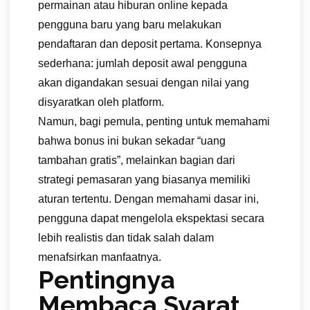
permainan atau hiburan online kepada
pengguna baru yang baru melakukan
pendaftaran dan deposit pertama. Konsepnya
sederhana: jumlah deposit awal pengguna
akan digandakan sesuai dengan nilai yang
disyaratkan oleh platform.
Namun, bagi pemula, penting untuk memahami
bahwa bonus ini bukan sekadar “uang
tambahan gratis”, melainkan bagian dari
strategi pemasaran yang biasanya memiliki
aturan tertentu. Dengan memahami dasar ini,
pengguna dapat mengelola ekspektasi secara
lebih realistis dan tidak salah dalam
menafsirkan manfaatnya.
Pentingnya
Membaca Syarat