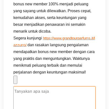
bonus new member 100% menjadi peluang
yang sayang untuk dilewatkan. Proses cepat,
kemudahan akses, serta keuntungan yang
besar menjadikan penawaran ini semakin
menarik untuk dicoba.
Segera kunjungi
https://www.grandtourparfums.it/l
dan rasakan langsung pengalaman
azzurro/
mendapatkan bonus new member dengan cara
yang praktis dan menguntungkan. Waktunya
menikmati peluang terbaik dan memulai
perjalanan dengan keuntungan maksimal!