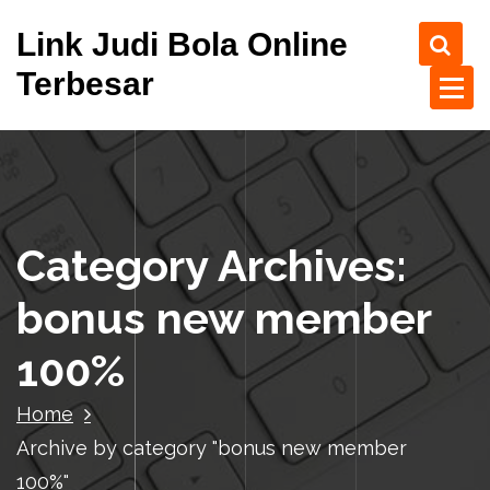
S
Link Judi Bola Online
k
i
Terbesar
p
t
o
c
o
n
t
Category Archives:
e
n
bonus new member
t
100%
Home
Archive by category "bonus new member
100%"