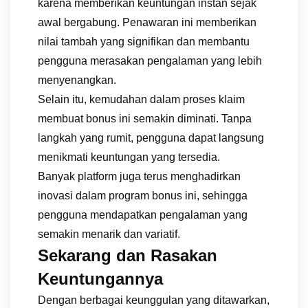
karena memberikan keuntungan instan sejak
awal bergabung. Penawaran ini memberikan
nilai tambah yang signifikan dan membantu
pengguna merasakan pengalaman yang lebih
menyenangkan.
Selain itu, kemudahan dalam proses klaim
membuat bonus ini semakin diminati. Tanpa
langkah yang rumit, pengguna dapat langsung
menikmati keuntungan yang tersedia.
Banyak platform juga terus menghadirkan
inovasi dalam program bonus ini, sehingga
pengguna mendapatkan pengalaman yang
semakin menarik dan variatif.
Sekarang dan Rasakan
Keuntungannya
Dengan berbagai keunggulan yang ditawarkan,