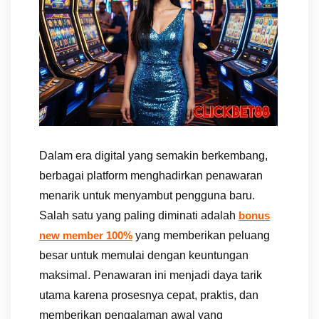
Dalam era digital yang semakin berkembang,
berbagai platform menghadirkan penawaran
menarik untuk menyambut pengguna baru.
Salah satu yang paling diminati adalah
bonus
yang memberikan peluang
new member 100%
besar untuk memulai dengan keuntungan
maksimal. Penawaran ini menjadi daya tarik
utama karena prosesnya cepat, praktis, dan
memberikan pengalaman awal yang