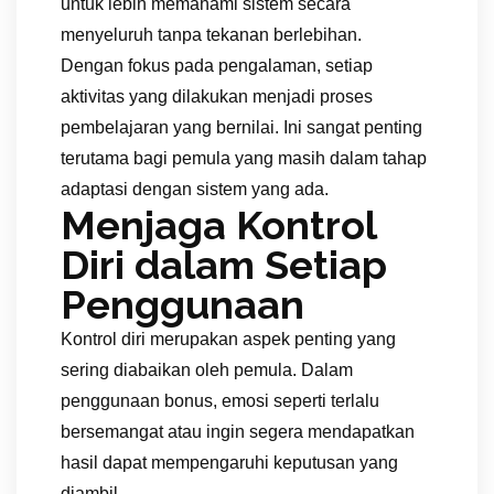
untuk lebih memahami sistem secara
menyeluruh tanpa tekanan berlebihan.
Dengan fokus pada pengalaman, setiap
aktivitas yang dilakukan menjadi proses
pembelajaran yang bernilai. Ini sangat penting
terutama bagi pemula yang masih dalam tahap
adaptasi dengan sistem yang ada.
Menjaga Kontrol
Diri dalam Setiap
Penggunaan
Kontrol diri merupakan aspek penting yang
sering diabaikan oleh pemula. Dalam
penggunaan bonus, emosi seperti terlalu
bersemangat atau ingin segera mendapatkan
hasil dapat mempengaruhi keputusan yang
diambil.