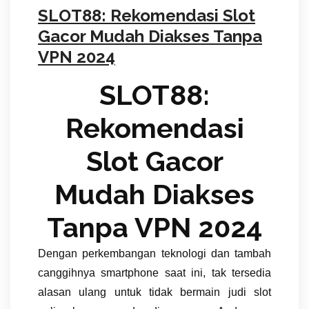
SLOT88: Rekomendasi Slot
Gacor Mudah Diakses Tanpa
VPN 2024
SLOT88:
Rekomendasi
Slot Gacor
Mudah Diakses
Tanpa VPN 2024
Dengan perkembangan teknologi dan tambah
canggihnya smartphone saat ini, tak tersedia
alasan ulang untuk tidak bermain judi slot