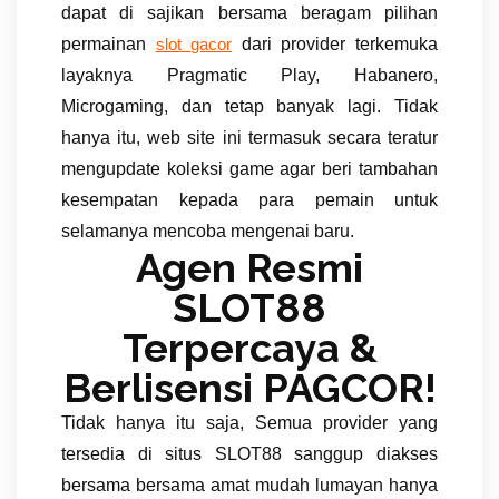
dapat di sajikan bersama beragam pilihan
permainan
dari provider terkemuka
slot gacor
layaknya Pragmatic Play, Habanero,
Microgaming, dan tetap banyak lagi. Tidak
hanya itu, web site ini termasuk secara teratur
mengupdate koleksi game agar beri tambahan
kesempatan kepada para pemain untuk
selamanya mencoba mengenai baru.
Agen Resmi
SLOT88
Terpercaya &
Berlisensi PAGCOR!
Tidak hanya itu saja, Semua provider yang
tersedia di situs SLOT88 sanggup diakses
bersama bersama amat mudah lumayan hanya