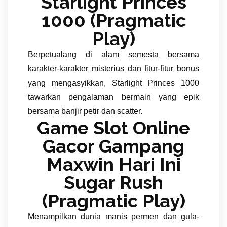
Starlight Princes
1000 (Pragmatic
Play)
Berpetualang di alam semesta bersama
karakter-karakter misterius dan fitur-fitur bonus
yang mengasyikkan, Starlight Princes 1000
tawarkan pengalaman bermain yang epik
bersama banjir petir dan scatter.
Game Slot Online
Gacor Gampang
Maxwin Hari Ini
Sugar Rush
(Pragmatic Play)
Menampilkan dunia manis permen dan gula-