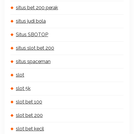
situs bet 200 perak
situs judi bola
Situs SBOTOP
situs slot bet 200
situs spaceman
slot
slot 5k
slot bet 100
slot bet 200
slot bet kecil