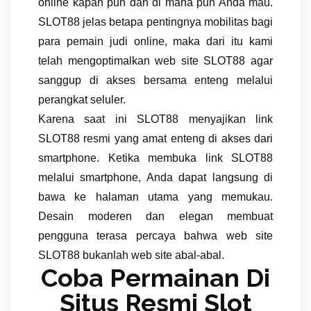
online kapan pun dan di mana pun Anda mau.
SLOT88 jelas betapa pentingnya mobilitas bagi
para pemain judi online, maka dari itu kami
telah mengoptimalkan web site SLOT88 agar
sanggup di akses bersama enteng melalui
perangkat seluler.
Karena saat ini SLOT88 menyajikan link
SLOT88 resmi yang amat enteng di akses dari
smartphone. Ketika membuka link SLOT88
melalui smartphone, Anda dapat langsung di
bawa ke halaman utama yang memukau.
Desain moderen dan elegan membuat
pengguna terasa percaya bahwa web site
SLOT88 bukanlah web site abal-abal.
Coba Permainan Di
Situs Resmi Slot