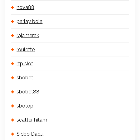
nova88
parlay bola
rajamerak
roulette
rtp slot
sbobet
sbobet88
sbotop
scatter hitam
Sicbo Dadu