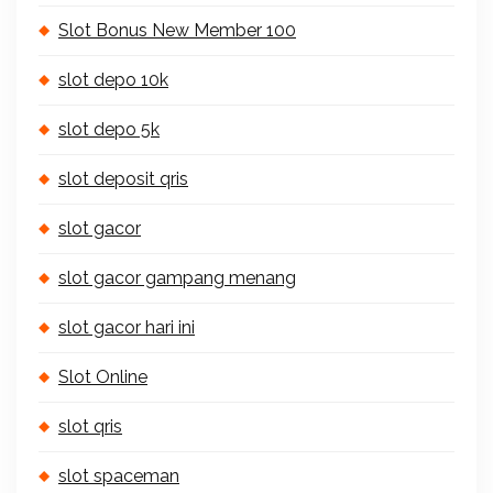
Slot Bonus New Member 100
slot depo 10k
slot depo 5k
slot deposit qris
slot gacor
slot gacor gampang menang
slot gacor hari ini
Slot Online
slot qris
slot spaceman