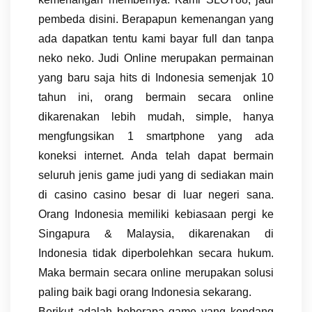
pembeda disini. Berapapun kemenangan yang
ada dapatkan tentu kami bayar full dan tanpa
neko neko. Judi Online merupakan permainan
yang baru saja hits di Indonesia semenjak 10
tahun ini, orang bermain secara online
dikarenakan lebih mudah, simple, hanya
mengfungsikan 1 smartphone yang ada
koneksi internet. Anda telah dapat bermain
seluruh jenis game judi yang di sediakan main
di casino casino besar di luar negeri sana.
Orang Indonesia memiliki kebiasaan pergi ke
Singapura & Malaysia, dikarenakan di
Indonesia tidak diperbolehkan secara hukum.
Maka bermain secara online merupakan solusi
paling baik bagi orang Indonesia sekarang.
Berikut adalah beberapa game yang kondang