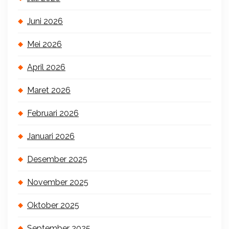
Juni 2026
Mei 2026
April 2026
Maret 2026
Februari 2026
Januari 2026
Desember 2025
November 2025
Oktober 2025
September 2025