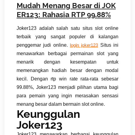
Mudah Menang Besar di JOK
ER123: Rahasia RTP 99.88%
Joker123 adalah salah satu situs slot online
terbaik yang sangat populer di kalangan
penggemar judi online.
Situs ini
login joker123
menawarkan berbagai permainan slot yang
menarik dengan kesempatan untuk
memenangkan hadiah besar dengan modal
kecil. Dengan rtp win rate rata-rata sebesar
99.88%, Joker123 menjadi pilihan utama bagi
para pemain yang ingin merasakan sensasi
menang besar dalam bermain slot online.
Keunggulan
Joker123
Joker123 menawarkan berbagai keunggulan