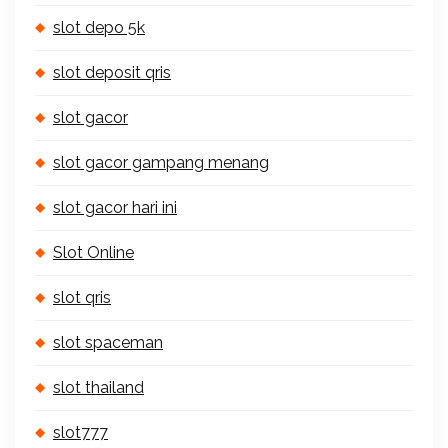
slot depo 5k
slot deposit qris
slot gacor
slot gacor gampang menang
slot gacor hari ini
Slot Online
slot qris
slot spaceman
slot thailand
slot777