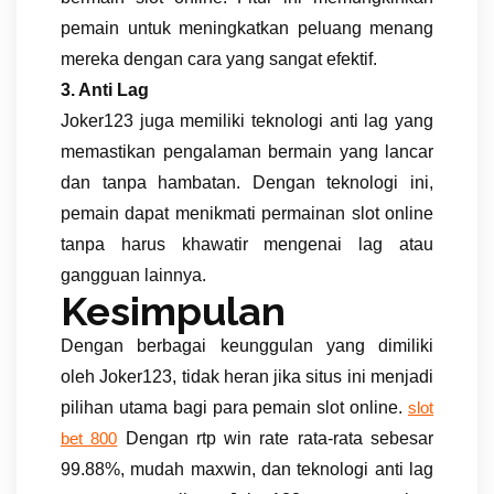
pemain untuk meningkatkan peluang menang
mereka dengan cara yang sangat efektif.
3. Anti Lag
Joker123 juga memiliki teknologi anti lag yang
memastikan pengalaman bermain yang lancar
dan tanpa hambatan. Dengan teknologi ini,
pemain dapat menikmati permainan slot online
tanpa harus khawatir mengenai lag atau
gangguan lainnya.
Kesimpulan
Dengan berbagai keunggulan yang dimiliki
oleh Joker123, tidak heran jika situs ini menjadi
pilihan utama bagi para pemain slot online.
slot
Dengan rtp win rate rata-rata sebesar
bet 800
99.88%, mudah maxwin, dan teknologi anti lag