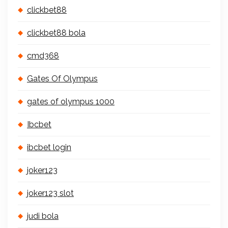
clickbet88
clickbet88 bola
cmd368
Gates Of Olympus
gates of olympus 1000
Ibcbet
ibcbet login
joker123
joker123 slot
judi bola