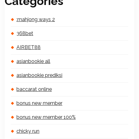
Categories
:mahjong ways 2
368bet
AIRBET88
asianbookie all
asianbookie prediksi
baccarat online
bonus new member
bonus new member 100%
chicky run