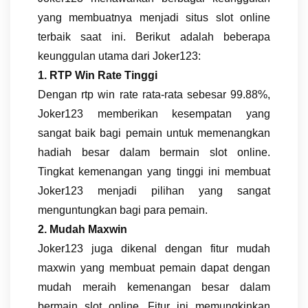
yang membuatnya menjadi situs slot online
terbaik saat ini. Berikut adalah beberapa
keunggulan utama dari Joker123:
1. RTP Win Rate Tinggi
Dengan rtp win rate rata-rata sebesar 99.88%,
Joker123 memberikan kesempatan yang
sangat baik bagi pemain untuk memenangkan
hadiah besar dalam bermain slot online.
Tingkat kemenangan yang tinggi ini membuat
Joker123 menjadi pilihan yang sangat
menguntungkan bagi para pemain.
2. Mudah Maxwin
Joker123 juga dikenal dengan fitur mudah
maxwin yang membuat pemain dapat dengan
mudah meraih kemenangan besar dalam
bermain slot online. Fitur ini memungkinkan