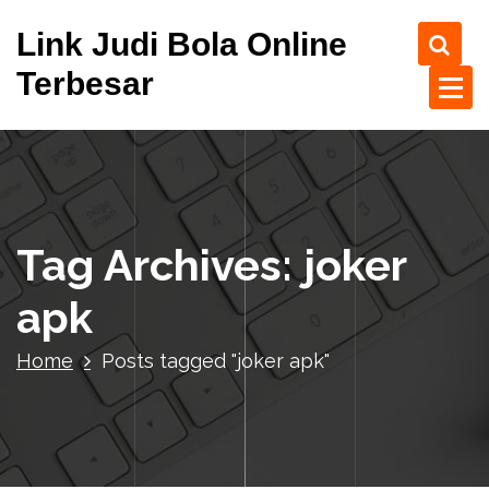
S
Link Judi Bola Online
k
i
Terbesar
p
t
o
c
o
n
t
Tag Archives: joker
e
n
apk
t
Home
Posts tagged "joker apk"