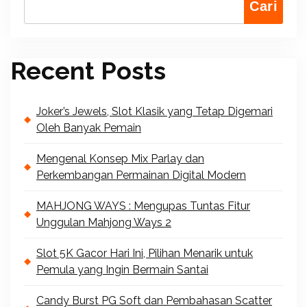
Cari
Recent Posts
Joker’s Jewels, Slot Klasik yang Tetap Digemari
Oleh Banyak Pemain
Mengenal Konsep Mix Parlay dan
Perkembangan Permainan Digital Modern
MAHJONG WAYS : Mengupas Tuntas Fitur
Unggulan Mahjong Ways 2
Slot 5K Gacor Hari Ini, Pilihan Menarik untuk
Pemula yang Ingin Bermain Santai
Candy Burst PG Soft dan Pembahasan Scatter