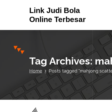
S
Link Judi Bola
k
i
Online Terbesar
p
t
o
c
o
n
t
Tag Archives: ma
e
n
Home
Posts tagged "mahjong scatte
t