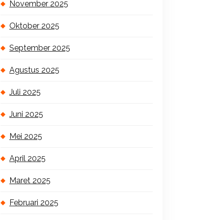
November 2025
Oktober 2025
September 2025
Agustus 2025
Juli 2025
Juni 2025
Mei 2025
April 2025
Maret 2025
Februari 2025