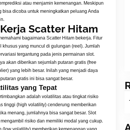
 memprediksi atau menjamin kemenangan. Meskipun
ng bisa dicoba untuk meningkatkan peluang Anda
n.
erja Scatter Hitam
memahami bagaimana Scatter Hitam bekerja. Fitur
ol khusus yang muncul di gulungan (reel). Jumlah
variasi tergantung pada jenis permainan slot.
ya akan diberikan sejumlah putaran gratis (free
ier) yang lebih besar. Inilah yang menjadi daya
taran gratis ini bisa sangat besar.
ilitas yang Tepat
timbangkan adalah volatilitas atau tingkat risiko
as tinggi (high volatility) cenderung memberikan
tika menang, jumlahnya bisa sangat besar. Slot
i mengambil risiko dan memiliki modal yang cukup.
A
ah (low volatility) memberikan kemenangan yang