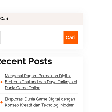
Cari
Cari
ecent Posts
Mengenal Ragam Permainan Digital
Bertema Thailand dan Daya Tariknya di
Dunia Game Online
Eksplorasi Dunia Game Digital dengan
Konsep Kreatif dan Teknologi Modern