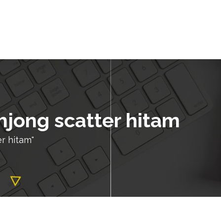
hjong scatter hitam
r hitam"