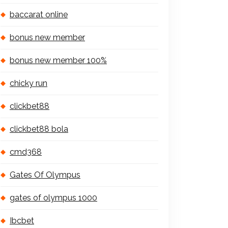
baccarat online
bonus new member
bonus new member 100%
chicky run
clickbet88
clickbet88 bola
cmd368
Gates Of Olympus
gates of olympus 1000
Ibcbet