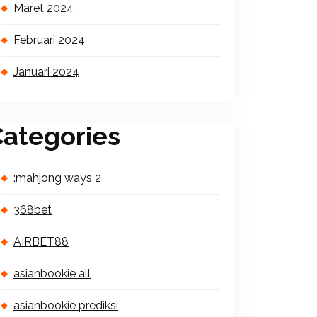
Maret 2024
Februari 2024
Januari 2024
ategories
:mahjong ways 2
368bet
AIRBET88
asianbookie all
asianbookie prediksi