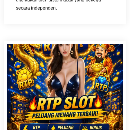
secara independen.