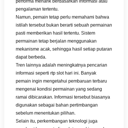
performa menarik berdasarkan informasi atau
pengalaman tertentu.
Namun, pemain tetap perlu memahami bahwa
istilah tersebut bukan berarti sebuah permainan
pasti memberikan hasil tertentu. Sistem
permainan tetap berjalan menggunakan
mekanisme acak, sehingga hasil setiap putaran
dapat berbeda.
Tren lainnya adalah meningkatnya pencarian
informasi seperti rtp slot hari ini. Banyak
pemain ingin mengetahui pembaruan terbaru
mengenai kondisi permainan yang sedang
ramai dibicarakan. Informasi tersebut biasanya
digunakan sebagai bahan pertimbangan
sebelum menentukan pilihan.
Selain itu, perkembangan teknologi juga