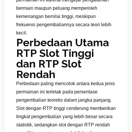
bermain maupun peluang memperoleh
kemenangan bernilai tinggi, meskipun
frekuensi pengembaliannya secara teori lebih
kecil.
Perbedaan Utama
RTP Slot Tinggi
dan RTP Slot
Rendah
Perbedaan paling mencolok antara kedua jenis
permainan ini terletak pada persentase
pengembalian teoretis dalam jangka panjang.
Slot dengan RTP tinggi cenderung memberikan
tingkat pengembalian yang lebih besar secara
statistik, sedangkan slot dengan RTP rendah