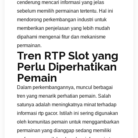
cenderung mencari informasi yang jelas
sebelum memilih permainan tertentu. Hal ini
mendorong perkembangan industri untuk
memberikan penjelasan yang lebih mudah
dipahami mengenai fitur dan mekanisme
permainan.
Tren RTP Slot yang
Perlu Diperhatikan
Pemain
Dalam perkembangannya, muncul berbagai
tren yang menarik perhatian pemain. Salah
satunya adalah meningkatnya minat terhadap
informasi rtp gacor. Istilah ini sering digunakan
oleh komunitas pemain untuk menggambarkan
permainan yang dianggap sedang memiliki