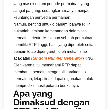
yang masuk dalam periode permainan yang
sangat panjang, sedangkan sisanya menjadi
keuntungan penyedia permainan.
Namun, penting untuk dipahami bahwa RTP
bukanlah jaminan kemenangan dalam sesi
bermain tertentu. Meskipun sebuah permainan
memiliki RTP tinggi, hasil yang diperoleh setiap
pemain tetap dipengaruhi oleh mekanisme
acak atau
Random Number Generator
(RNG).
Oleh karena itu, memahami RTP dapat
membantu pemain mengenali karakteristik
permainan, tetapi tidak dapat digunakan untuk
memprediksi hasil putaran berikutnya.
Apa yang
Dimaksud dengan