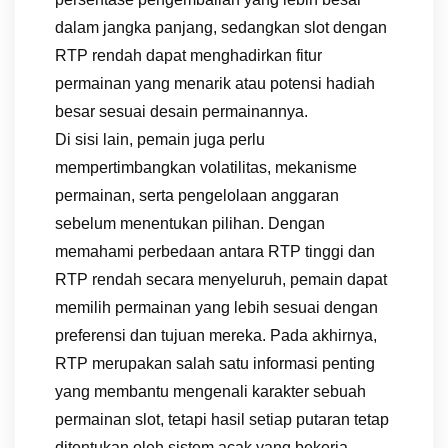
dalam jangka panjang, sedangkan slot dengan
RTP rendah dapat menghadirkan fitur
permainan yang menarik atau potensi hadiah
besar sesuai desain permainannya.
Di sisi lain, pemain juga perlu
mempertimbangkan volatilitas, mekanisme
permainan, serta pengelolaan anggaran
sebelum menentukan pilihan. Dengan
memahami perbedaan antara RTP tinggi dan
RTP rendah secara menyeluruh, pemain dapat
memilih permainan yang lebih sesuai dengan
preferensi dan tujuan mereka. Pada akhirnya,
RTP merupakan salah satu informasi penting
yang membantu mengenali karakter sebuah
permainan slot, tetapi hasil setiap putaran tetap
ditentukan oleh sistem acak yang bekerja