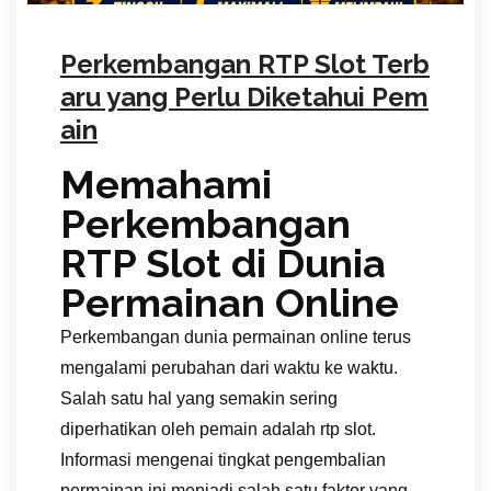
Perkembangan RTP Slot Terb
aru yang Perlu Diketahui Pem
ain
Memahami
Perkembangan
RTP Slot di Dunia
Permainan Online
Perkembangan dunia permainan online terus
mengalami perubahan dari waktu ke waktu.
Salah satu hal yang semakin sering
diperhatikan oleh pemain adalah rtp slot.
Informasi mengenai tingkat pengembalian
permainan ini menjadi salah satu faktor yang