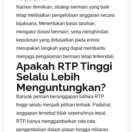
Namun demikian, strategi bermain yang baik
tetap melibatkan pengelolaan anggaran secara
bijaksana. Menentukan batas taruhan,
mengatur durasi bermain, serta menghindari
keputusan yang didasarkan pada emosi
merupakan langkah yang dapat membantu
menjaga pengalaman bermain tetap terkendali.
Apakah RTP Tinggi
Selalu Lebih
Menguntungkan?
Banyak pemain beranggapan bahwa RTP
tinggi selalu menjadi pilihan terbaik. Padahal,
anggapan tersebut tidak sepenuhnya tepat.
RTP hanya menggambarkan rata-rata
pengembalian dalam jutaan hingga miliaran