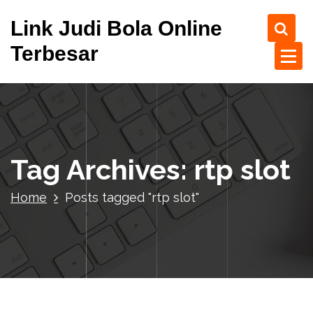
S
Link Judi Bola Online
k
i
Terbesar
p
t
o
c
o
n
t
Tag Archives: rtp slot
e
n
Home
Posts tagged "rtp slot"
t