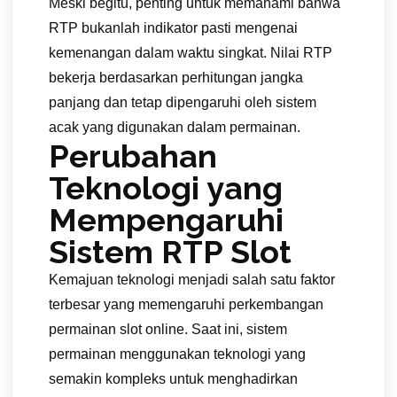
Meski begitu, penting untuk memahami bahwa
RTP bukanlah indikator pasti mengenai
kemenangan dalam waktu singkat. Nilai RTP
bekerja berdasarkan perhitungan jangka
panjang dan tetap dipengaruhi oleh sistem
acak yang digunakan dalam permainan.
Perubahan
Teknologi yang
Mempengaruhi
Sistem RTP Slot
Kemajuan teknologi menjadi salah satu faktor
terbesar yang memengaruhi perkembangan
permainan slot online. Saat ini, sistem
permainan menggunakan teknologi yang
semakin kompleks untuk menghadirkan