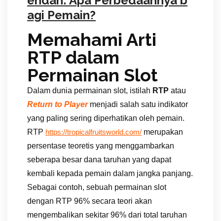
endah: Apa Perbedaannya b
agi Pemain?
Memahami Arti
RTP dalam
Permainan Slot
Dalam dunia permainan slot, istilah
RTP
atau
Return to Player
menjadi salah satu indikator
yang paling sering diperhatikan oleh pemain.
RTP
merupakan
https://tropicalfruitsworld.com/
persentase teoretis yang menggambarkan
seberapa besar dana taruhan yang dapat
kembali kepada pemain dalam jangka panjang.
Sebagai contoh, sebuah permainan slot
dengan RTP 96% secara teori akan
mengembalikan sekitar 96% dari total taruhan