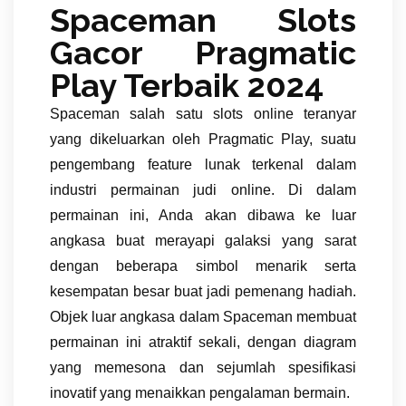
Spaceman Slots
Gacor Pragmatic
Play Terbaik 2024
Spaceman salah satu slots online teranyar
yang dikeluarkan oleh Pragmatic Play, suatu
pengembang feature lunak terkenal dalam
industri permainan judi online. Di dalam
permainan ini, Anda akan dibawa ke luar
angkasa buat merayapi galaksi yang sarat
dengan beberapa simbol menarik serta
kesempatan besar buat jadi pemenang hadiah.
Objek luar angkasa dalam Spaceman membuat
permainan ini atraktif sekali, dengan diagram
yang memesona dan sejumlah spesifikasi
inovatif yang menaikkan pengalaman bermain.