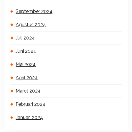
September 2024
Agustus 2024
Juli 2024
Juni 2024
Mei 2024
April 2024
Maret 2024
Februari 2024
Januari 2024