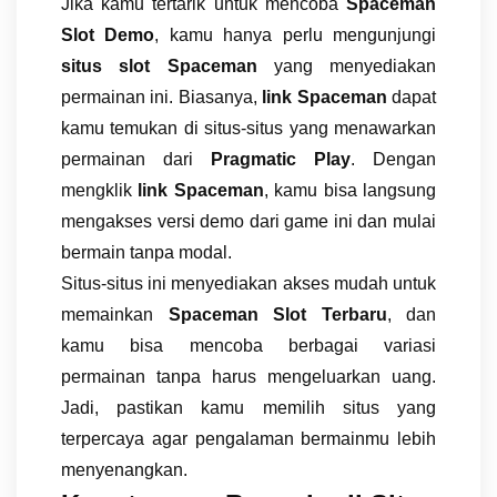
Jika kamu tertarik untuk mencoba
Spaceman
Slot Demo
, kamu hanya perlu mengunjungi
situs slot Spaceman
yang menyediakan
permainan ini. Biasanya,
link Spaceman
dapat
kamu temukan di situs-situs yang menawarkan
permainan dari
Pragmatic Play
. Dengan
mengklik
link Spaceman
, kamu bisa langsung
mengakses versi demo dari game ini dan mulai
bermain tanpa modal.
Situs-situs ini menyediakan akses mudah untuk
memainkan
Spaceman Slot Terbaru
, dan
kamu bisa mencoba berbagai variasi
permainan tanpa harus mengeluarkan uang.
Jadi, pastikan kamu memilih situs yang
terpercaya agar pengalaman bermainmu lebih
menyenangkan.