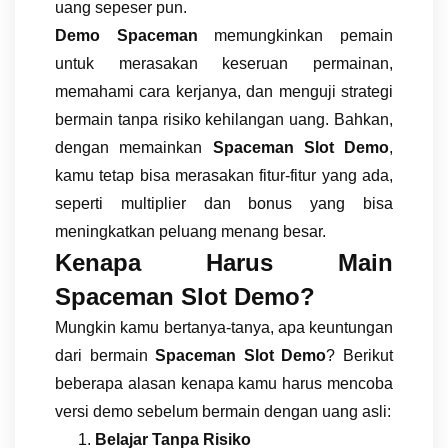
uang sepeser pun.
Demo Spaceman
memungkinkan pemain
untuk merasakan keseruan permainan,
memahami cara kerjanya, dan menguji strategi
bermain tanpa risiko kehilangan uang. Bahkan,
dengan memainkan
Spaceman Slot Demo
,
kamu tetap bisa merasakan fitur-fitur yang ada,
seperti multiplier dan bonus yang bisa
meningkatkan peluang menang besar.
Kenapa Harus Main
Spaceman Slot Demo?
Mungkin kamu bertanya-tanya, apa keuntungan
dari bermain
Spaceman Slot Demo
? Berikut
beberapa alasan kenapa kamu harus mencoba
versi demo sebelum bermain dengan uang asli:
Belajar Tanpa Risiko