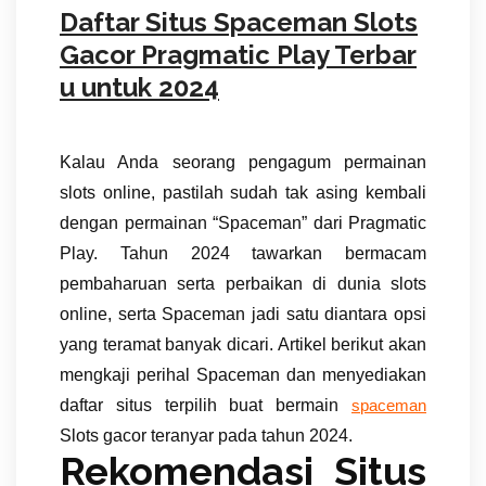
Daftar Situs Spaceman Slots
Gacor Pragmatic Play Terbar
u untuk 2024
Kalau Anda seorang pengagum permainan
slots online, pastilah sudah tak asing kembali
dengan permainan “Spaceman” dari Pragmatic
Play. Tahun 2024 tawarkan bermacam
pembaharuan serta perbaikan di dunia slots
online, serta Spaceman jadi satu diantara opsi
yang teramat banyak dicari. Artikel berikut akan
mengkaji perihal Spaceman dan menyediakan
daftar situs terpilih buat bermain
spaceman
Slots gacor teranyar pada tahun 2024.
Rekomendasi Situs