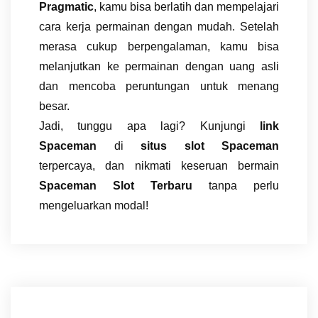
Pragmatic
, kamu bisa berlatih dan mempelajari
cara kerja permainan dengan mudah. Setelah
merasa cukup berpengalaman, kamu bisa
melanjutkan ke permainan dengan uang asli
dan mencoba peruntungan untuk menang
besar.
Jadi, tunggu apa lagi? Kunjungi
link
Spaceman
di
situs slot Spaceman
terpercaya, dan nikmati keseruan bermain
Spaceman Slot Terbaru
tanpa perlu
mengeluarkan modal!