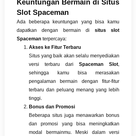
Keuntungan Bermain di Situs
Slot Spaceman
Ada beberapa keuntungan yang bisa kamu
dapatkan dengan bermain di
situs slot
Spaceman
terpercaya:
Akses ke Fitur Terbaru
Situs yang baik akan selalu menyediakan
versi terbaru dari
Spaceman Slot
,
sehingga kamu bisa merasakan
pengalaman bermain dengan fitur-fitur
terbaru dan peluang menang yang lebih
tinggi.
Bonus dan Promosi
Beberapa situs juga menawarkan bonus
dan promosi yang bisa meningkatkan
modal bermainmu. Meski dalam versi