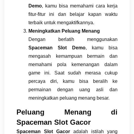
Demo
, kamu bisa memahami cara kerja
fitur-fitur ini dan belajar kapan waktu
terbaik untuk mengaktifkannya.
Meningkatkan Peluang Menang
Dengan berlatih menggunakan
Spaceman Slot Demo
, kamu bisa
mengasah kemampuan bermain dan
memahami pola kemenangan dalam
game ini. Saat sudah merasa cukup
percaya diri, kamu bisa beralih ke
permainan dengan uang asli dan
meningkatkan peluang menang besar.
Peluang Menang di
Spaceman Slot Gacor
Spaceman Slot Gacor
adalah istilah yang