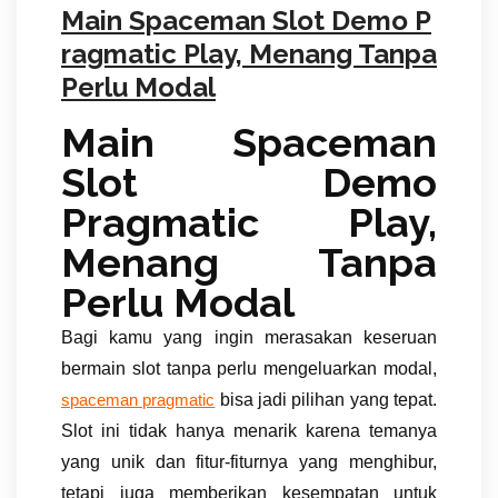
Main Spaceman Slot Demo P
ragmatic Play, Menang Tanpa
Perlu Modal
Main Spaceman
Slot Demo
Pragmatic Play,
Menang Tanpa
Perlu Modal
Bagi kamu yang ingin merasakan keseruan
bermain slot tanpa perlu mengeluarkan modal,
bisa jadi pilihan yang tepat.
spaceman pragmatic
Slot ini tidak hanya menarik karena temanya
yang unik dan fitur-fiturnya yang menghibur,
tetapi juga memberikan kesempatan untuk