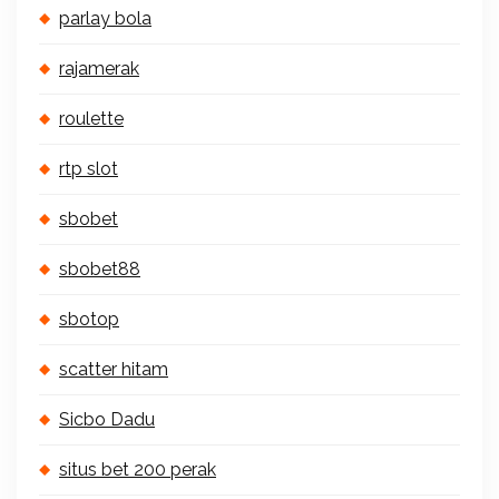
parlay bola
rajamerak
roulette
rtp slot
sbobet
sbobet88
sbotop
scatter hitam
Sicbo Dadu
situs bet 200 perak