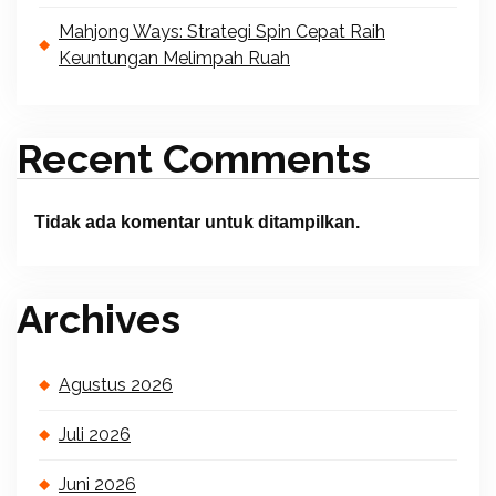
Mahjong Ways: Strategi Spin Cepat Raih
Keuntungan Melimpah Ruah
Recent Comments
Tidak ada komentar untuk ditampilkan.
Archives
Agustus 2026
Juli 2026
Juni 2026