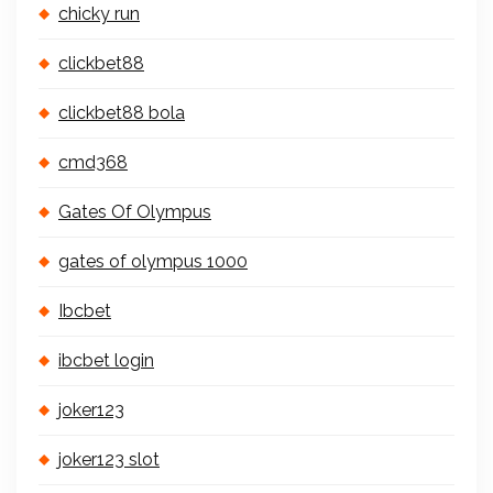
chicky run
clickbet88
clickbet88 bola
cmd368
Gates Of Olympus
gates of olympus 1000
Ibcbet
ibcbet login
joker123
joker123 slot