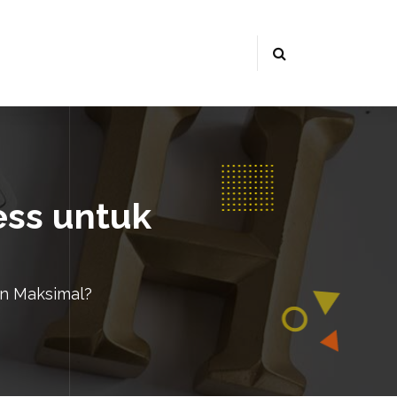
ess untuk
an Maksimal?