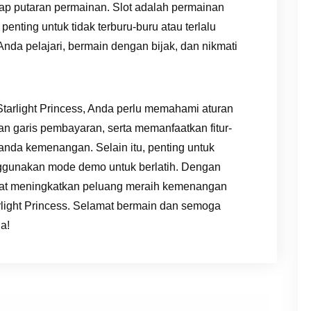
tiap putaran permainan. Slot adalah permainan
nting untuk tidak terburu-buru atau terlalu
 Anda pelajari, bermain dengan bijak, dan nikmati
arlight Princess, Anda perlu memahami aturan
n garis pembayaran, serta memanfaatkan fitur-
ganda kemenangan. Selain itu, penting untuk
ggunakan mode demo untuk berlatih. Dengan
apat meningkatkan peluang meraih kemenangan
rlight Princess. Selamat bermain dan semoga
a!