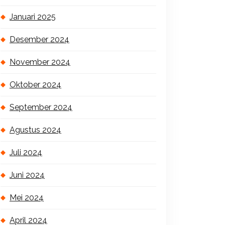
Januari 2025
Desember 2024
November 2024
Oktober 2024
September 2024
Agustus 2024
Juli 2024
Juni 2024
Mei 2024
April 2024