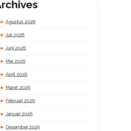
rchives
Agustus 2026
Juli 2026
Juni 2026
Mei 2026
April 2026
Maret 2026
Februari 2026
Januari 2026
Desember 2025