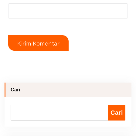
Cari
Cari