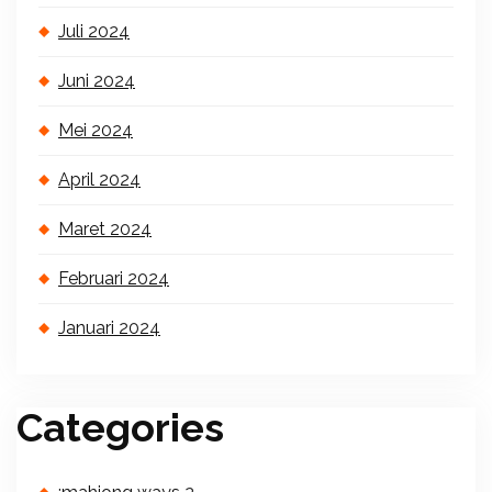
Juli 2024
Juni 2024
Mei 2024
April 2024
Maret 2024
Februari 2024
Januari 2024
Categories