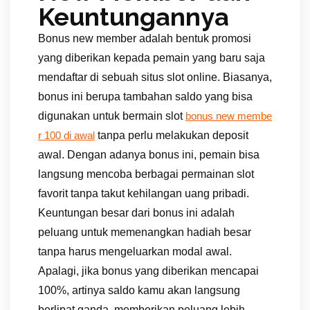
Keuntungannya
Bonus new member adalah bentuk promosi
yang diberikan kepada pemain yang baru saja
mendaftar di sebuah situs slot online. Biasanya,
bonus ini berupa tambahan saldo yang bisa
digunakan untuk bermain slot
bonus new membe
tanpa perlu melakukan deposit
r 100 di awal
awal. Dengan adanya bonus ini, pemain bisa
langsung mencoba berbagai permainan slot
favorit tanpa takut kehilangan uang pribadi.
Keuntungan besar dari bonus ini adalah
peluang untuk memenangkan hadiah besar
tanpa harus mengeluarkan modal awal.
Apalagi, jika bonus yang diberikan mencapai
100%, artinya saldo kamu akan langsung
berlipat ganda, memberikan peluang lebih