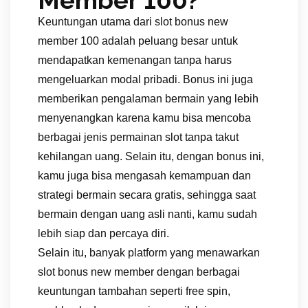
Member 100?
Keuntungan utama dari slot bonus new
member 100 adalah peluang besar untuk
mendapatkan kemenangan tanpa harus
mengeluarkan modal pribadi. Bonus ini juga
memberikan pengalaman bermain yang lebih
menyenangkan karena kamu bisa mencoba
berbagai jenis permainan slot tanpa takut
kehilangan uang. Selain itu, dengan bonus ini,
kamu juga bisa mengasah kemampuan dan
strategi bermain secara gratis, sehingga saat
bermain dengan uang asli nanti, kamu sudah
lebih siap dan percaya diri.
Selain itu, banyak platform yang menawarkan
slot bonus new member dengan berbagai
keuntungan tambahan seperti free spin,