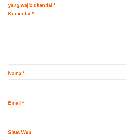
yang wajib ditandai
*
Komentar
*
Nama
*
Email
*
Situs Web