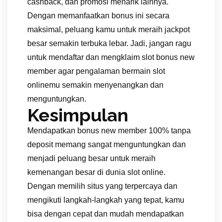
cashback, dan promosi menarik lainnya.
Dengan memanfaatkan bonus ini secara
maksimal, peluang kamu untuk meraih jackpot
besar semakin terbuka lebar. Jadi, jangan ragu
untuk mendaftar dan mengklaim slot bonus new
member agar pengalaman bermain slot
onlinemu semakin menyenangkan dan
menguntungkan.
Kesimpulan
Mendapatkan bonus new member 100% tanpa
deposit memang sangat menguntungkan dan
menjadi peluang besar untuk meraih
kemenangan besar di dunia slot online.
Dengan memilih situs yang terpercaya dan
mengikuti langkah-langkah yang tepat, kamu
bisa dengan cepat dan mudah mendapatkan