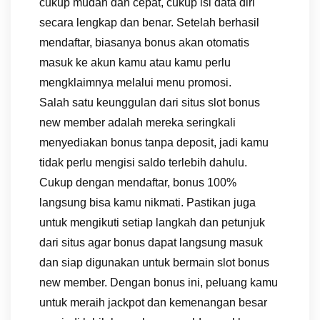
cukup mudah dan cepat, cukup isi data diri
secara lengkap dan benar. Setelah berhasil
mendaftar, biasanya bonus akan otomatis
masuk ke akun kamu atau kamu perlu
mengklaimnya melalui menu promosi.
Salah satu keunggulan dari situs slot bonus
new member adalah mereka seringkali
menyediakan bonus tanpa deposit, jadi kamu
tidak perlu mengisi saldo terlebih dahulu.
Cukup dengan mendaftar, bonus 100%
langsung bisa kamu nikmati. Pastikan juga
untuk mengikuti setiap langkah dan petunjuk
dari situs agar bonus dapat langsung masuk
dan siap digunakan untuk bermain slot bonus
new member. Dengan bonus ini, peluang kamu
untuk meraih jackpot dan kemenangan besar