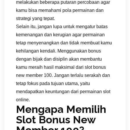
melakukan beberapa putaran percobaan agar
kamu bisa memahami pola permainan dan
strategi yang tepat.
Selain itu, jangan lupa untuk mengatur batas
kemenangan dan kerugian agar permainan
tetap menyenangkan dan tidak membuat kamu
kehilangan kendali. Menggunakan bonus
dengan bijak dan disiplin akan membantu
kamu meraih hasil maksimal dari slot bonus
new member 100. Jangan terlalu serakah dan
tetap fokus pada tujuan utama, yaitu
mendapatkan keuntungan dari permainan slot
online.
Mengapa Memilih
Slot Bonus New