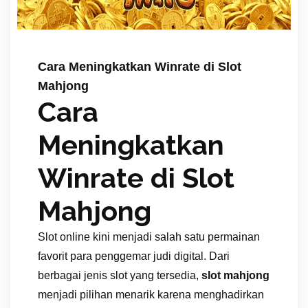
Cara Meningkatkan Winrate di Slot
Mahjong
Cara
Meningkatkan
Winrate di Slot
Mahjong
Slot online kini menjadi salah satu permainan
favorit para penggemar judi digital. Dari
berbagai jenis slot yang tersedia,
slot mahjong
menjadi pilihan menarik karena menghadirkan