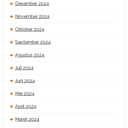
Desember 2024
November 2024
Oktober 2024
September 2024
Agustus 2024
Juli 2024
Juni 2024
Mei 2024
April 2024
Maret 2024