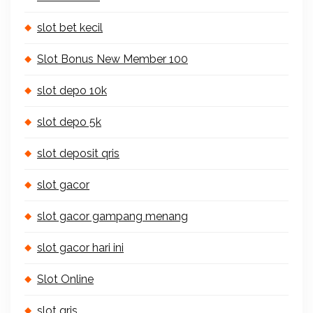
slot bet kecil
Slot Bonus New Member 100
slot depo 10k
slot depo 5k
slot deposit qris
slot gacor
slot gacor gampang menang
slot gacor hari ini
Slot Online
slot qris