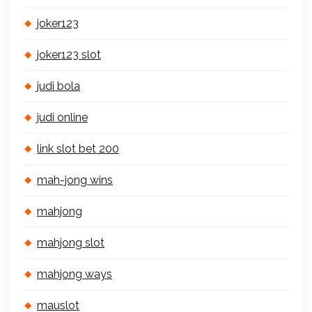
joker123
joker123 slot
judi bola
judi online
link slot bet 200
mah-jong wins
mahjong
mahjong slot
mahjong ways
mauslot