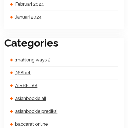
Februari 2024
Januari 2024
Categories
:mahjong ways 2
368bet
AIRBET88
asianbookie all
asianbookie prediksi
baccarat online