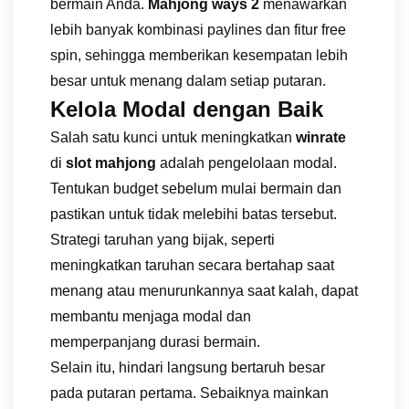
bermain Anda.
Mahjong ways 2
menawarkan
lebih banyak kombinasi paylines dan fitur free
spin, sehingga memberikan kesempatan lebih
besar untuk menang dalam setiap putaran.
Kelola Modal dengan Baik
Salah satu kunci untuk meningkatkan
winrate
di
slot mahjong
adalah pengelolaan modal.
Tentukan budget sebelum mulai bermain dan
pastikan untuk tidak melebihi batas tersebut.
Strategi taruhan yang bijak, seperti
meningkatkan taruhan secara bertahap saat
menang atau menurunkannya saat kalah, dapat
membantu menjaga modal dan
memperpanjang durasi bermain.
Selain itu, hindari langsung bertaruh besar
pada putaran pertama. Sebaiknya mainkan