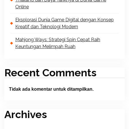
Online
Eksplorasi Dunia Game Digital dengan Konsep
Kreatif dan Teknologi Modern
Mahjong Ways: Strategi Spin Cepat Raih
Keuntungan Melimpah Ruah
Recent Comments
Tidak ada komentar untuk ditampilkan.
Archives