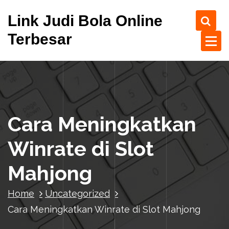
S
Link Judi Bola Online
k
i
Terbesar
p
t
o
c
o
n
t
Cara Meningkatkan
e
n
Winrate di Slot
t
Mahjong
Home
Uncategorized
Cara Meningkatkan Winrate di Slot Mahjong