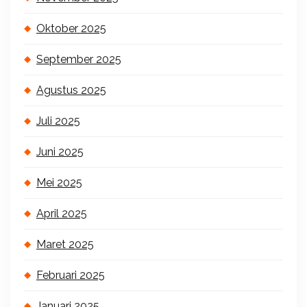
Oktober 2025
September 2025
Agustus 2025
Juli 2025
Juni 2025
Mei 2025
April 2025
Maret 2025
Februari 2025
Januari 2025