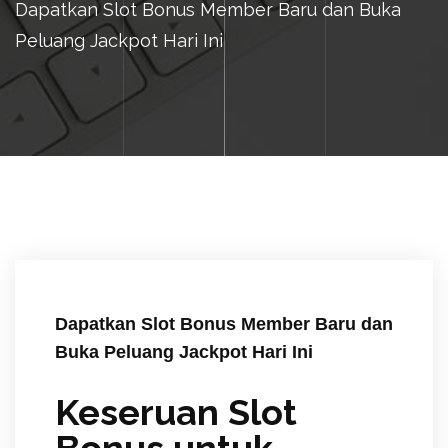
Dapatkan Slot Bonus Member Baru dan Buka
Peluang Jackpot Hari Ini
Dapatkan Slot Bonus Member Baru dan
Buka Peluang Jackpot Hari Ini
Keseruan Slot