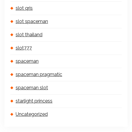
slot qris
slot spaceman
slot thailand
slot777
spaceman
spaceman pragmatic
spaceman slot
starlight princess
Uncategorized