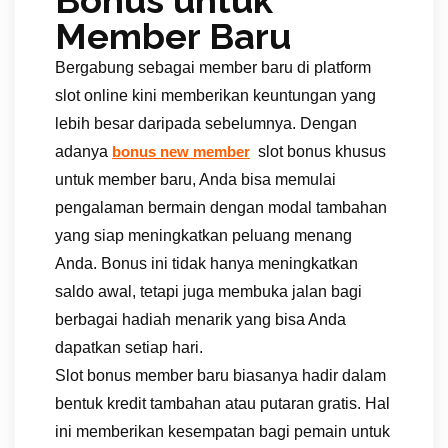
Bonus untuk
Member Baru
Bergabung sebagai member baru di platform
slot online kini memberikan keuntungan yang
lebih besar daripada sebelumnya. Dengan
adanya
slot bonus khusus
bonus new member
untuk member baru, Anda bisa memulai
pengalaman bermain dengan modal tambahan
yang siap meningkatkan peluang menang
Anda. Bonus ini tidak hanya meningkatkan
saldo awal, tetapi juga membuka jalan bagi
berbagai hadiah menarik yang bisa Anda
dapatkan setiap hari.
Slot bonus member baru biasanya hadir dalam
bentuk kredit tambahan atau putaran gratis. Hal
ini memberikan kesempatan bagi pemain untuk