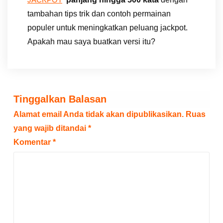
JACKPOT
tambahan tips trik dan contoh permainan
populer untuk meningkatkan peluang jackpot.
Apakah mau saya buatkan versi itu?
Tinggalkan Balasan
Alamat email Anda tidak akan dipublikasikan.
Ruas
yang wajib ditandai
*
Komentar
*