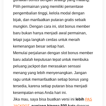
Pilih permainan yang memiliki persentase
pengembalian tinggi, kelola modal dengan
bijak, dan manfaatkan putaran gratis sebaik
mungkin. Dengan cara ini, slot bonus member
baru bukan hanya menjadi awal permainan,
tetapi juga langkah cerdas untuk meraih
kemenangan besar setiap hari.
Memulai perjalanan dengan slot bonus member
baru adalah keputusan tepat untuk membuka
peluang jackpot dan merasakan sensasi
menang yang lebih menyenangkan. Jangan
ragu untuk memanfaatkan setiap bonus yang
tersedia, karena setiap putaran bisa menjadi
kesempatan emas Anda hari ini.
Jika mau, saya bisa buatkan versi ini
lebih
PAS
panjang hingga 500 kata
dengan