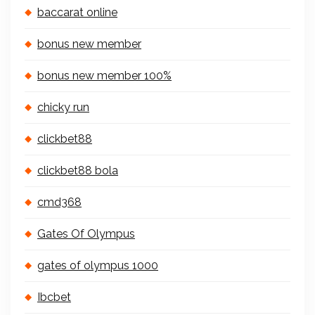
baccarat online
bonus new member
bonus new member 100%
chicky run
clickbet88
clickbet88 bola
cmd368
Gates Of Olympus
gates of olympus 1000
Ibcbet