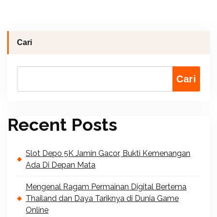
Cari
Cari
Recent Posts
Slot Depo 5K Jamin Gacor, Bukti Kemenangan
Ada Di Depan Mata
Mengenal Ragam Permainan Digital Bertema
Thailand dan Daya Tariknya di Dunia Game
Online