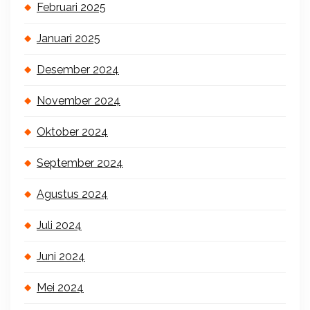
Februari 2025
Januari 2025
Desember 2024
November 2024
Oktober 2024
September 2024
Agustus 2024
Juli 2024
Juni 2024
Mei 2024