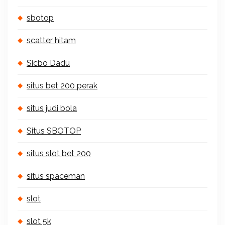
sbotop
scatter hitam
Sicbo Dadu
situs bet 200 perak
situs judi bola
Situs SBOTOP
situs slot bet 200
situs spaceman
slot
slot 5k