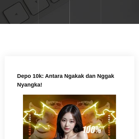
Depo 10k: Antara Ngakak dan Nggak
Nyangka!