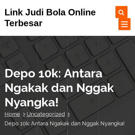
S
Link Judi Bola Online
k
i
Terbesar
p
t
o
c
o
n
t
Depo 10k: Antara
e
n
Ngakak dan Nggak
t
Nyangka!
Home
Uncategorized
Depo 10k: Antara Ngakak dan Nggak Nyangka!