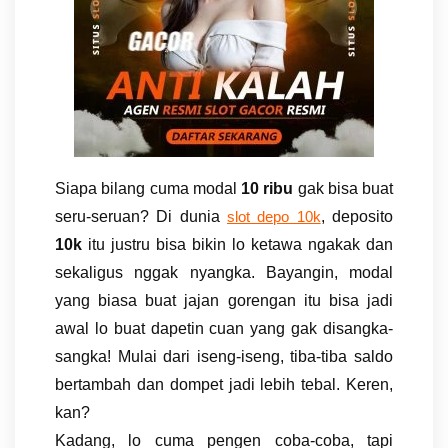
Siapa bilang cuma modal
10 ribu
gak bisa buat
seru-seruan? Di dunia
, deposito
slot depo 10k
10k
itu justru bisa bikin lo ketawa ngakak dan
sekaligus nggak nyangka. Bayangin, modal
yang biasa buat jajan gorengan itu bisa jadi
awal lo buat dapetin cuan yang gak disangka-
sangka! Mulai dari iseng-iseng, tiba-tiba saldo
bertambah dan dompet jadi lebih tebal. Keren,
kan?
Kadang, lo cuma pengen coba-coba, tapi