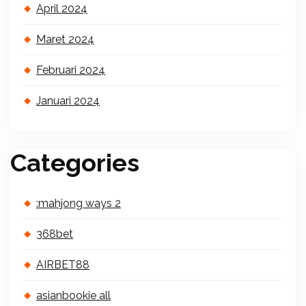
April 2024
Maret 2024
Februari 2024
Januari 2024
Categories
:mahjong ways 2
368bet
AIRBET88
asianbookie all