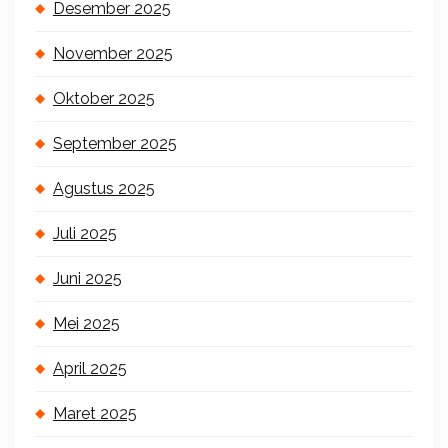
Desember 2025
November 2025
Oktober 2025
September 2025
Agustus 2025
Juli 2025
Juni 2025
Mei 2025
April 2025
Maret 2025