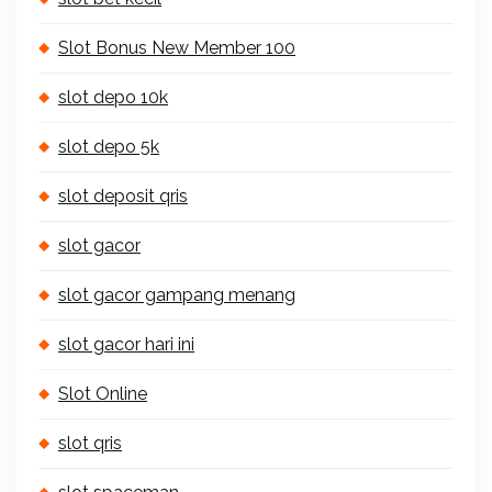
Slot Bonus New Member 100
slot depo 10k
slot depo 5k
slot deposit qris
slot gacor
slot gacor gampang menang
slot gacor hari ini
Slot Online
slot qris