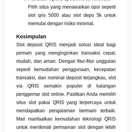
Pilih situs yang menawarkan opsi seperti
slot qris 5000 atau slot depo 5k untuk
memulai dengan risiko minimal.
Kesimpulan
Slot deposit QRIS menjadi solusi ideal bagi
pemain yang menginginkan transaksi cepat,
mudah, dan aman. Dengan fitur-fitur unggulan
seperti kemudahan penggunaan, kecepatan
transaksi, dan nominal deposit terjangkau, slot
via QRIS semakin populer di kalangan
penggemar slot online. Pastikan Anda memilih
situs slot pakai QRIS yang terpercaya untuk
mendapatkan pengalaman bermain terbaik.
Mari manfaatkan kemudahan teknologi QRIS
untuk menikmati permainan slot dengan lebih