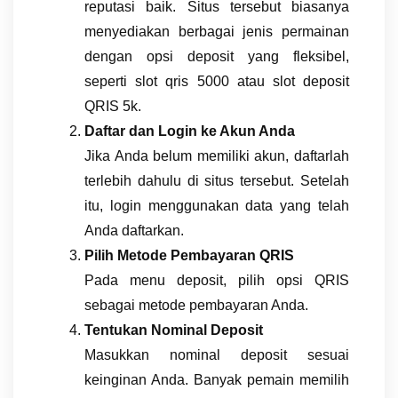
reputasi baik. Situs tersebut biasanya
menyediakan berbagai jenis permainan
dengan opsi deposit yang fleksibel,
seperti slot qris 5000 atau slot deposit
QRIS 5k.
Daftar dan Login ke Akun Anda
Jika Anda belum memiliki akun, daftarlah
terlebih dahulu di situs tersebut. Setelah
itu, login menggunakan data yang telah
Anda daftarkan.
Pilih Metode Pembayaran QRIS
Pada menu deposit, pilih opsi QRIS
sebagai metode pembayaran Anda.
Tentukan Nominal Deposit
Masukkan nominal deposit sesuai
keinginan Anda. Banyak pemain memilih