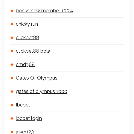
bonus new member 100%
chicky run
clickbet88
clickbet88 bola
cmd368
Gates Of Olympus
gates of olympus 1000
Ibcbet
ibcbet login
joker123