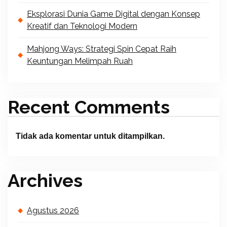
Eksplorasi Dunia Game Digital dengan Konsep
Kreatif dan Teknologi Modern
Mahjong Ways: Strategi Spin Cepat Raih
Keuntungan Melimpah Ruah
Recent Comments
Tidak ada komentar untuk ditampilkan.
Archives
Agustus 2026