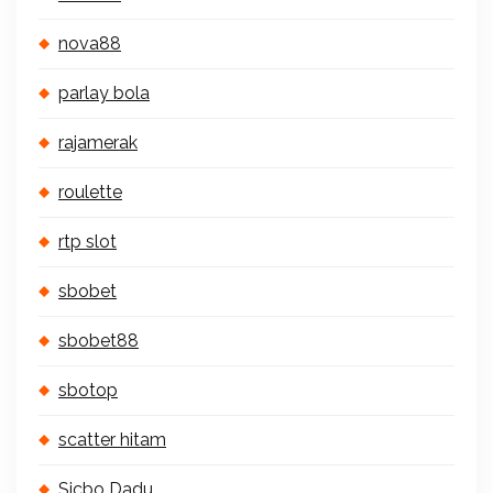
nova88
parlay bola
rajamerak
roulette
rtp slot
sbobet
sbobet88
sbotop
scatter hitam
Sicbo Dadu