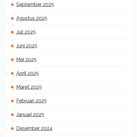
September 2025
Agustus 2025
Juli 2025
Juni 2025
Mei 2025
April 2025
Maret 2025
Februari 2025
Januari 2025
Desember 2024