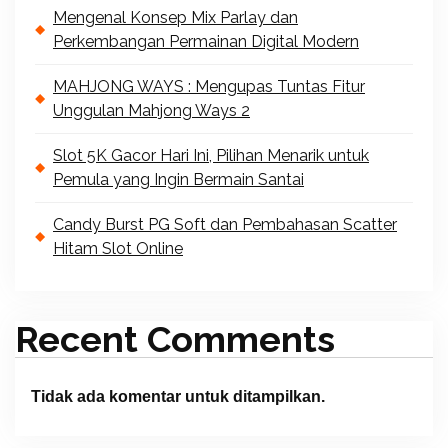
Mengenal Konsep Mix Parlay dan
Perkembangan Permainan Digital Modern
MAHJONG WAYS : Mengupas Tuntas Fitur
Unggulan Mahjong Ways 2
Slot 5K Gacor Hari Ini, Pilihan Menarik untuk
Pemula yang Ingin Bermain Santai
Candy Burst PG Soft dan Pembahasan Scatter
Hitam Slot Online
Recent Comments
Tidak ada komentar untuk ditampilkan.