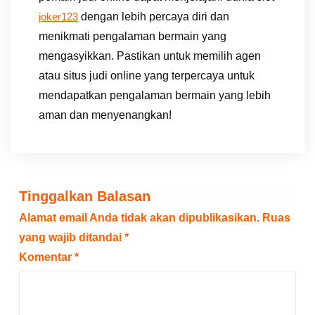
dengan lebih percaya diri dan
joker123
menikmati pengalaman bermain yang
mengasyikkan. Pastikan untuk memilih agen
atau situs judi online yang terpercaya untuk
mendapatkan pengalaman bermain yang lebih
aman dan menyenangkan!
Tinggalkan Balasan
Alamat email Anda tidak akan dipublikasikan.
Ruas
yang wajib ditandai
*
Komentar
*