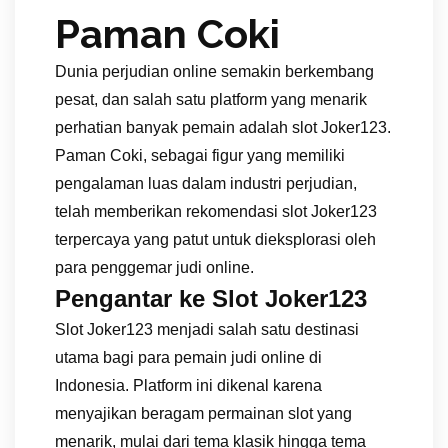
Paman Coki
Dunia perjudian online semakin berkembang
pesat, dan salah satu platform yang menarik
perhatian banyak pemain adalah slot Joker123.
Paman Coki, sebagai figur yang memiliki
pengalaman luas dalam industri perjudian,
telah memberikan rekomendasi slot Joker123
terpercaya yang patut untuk dieksplorasi oleh
para penggemar judi online.
Pengantar ke Slot Joker123
Slot Joker123 menjadi salah satu destinasi
utama bagi para pemain judi online di
Indonesia. Platform ini dikenal karena
menyajikan beragam permainan slot yang
menarik, mulai dari tema klasik hingga tema