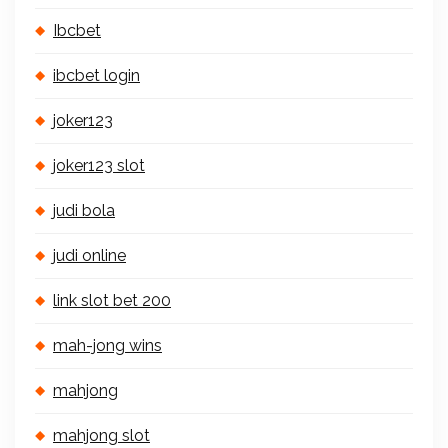
Ibcbet
ibcbet login
joker123
joker123 slot
judi bola
judi online
link slot bet 200
mah-jong wins
mahjong
mahjong slot