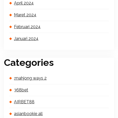
April 2024
Maret 2024
Februari 2024
Januari 2024
Categories
:mahjong ways 2
368bet
AIRBET88
asianbookie all