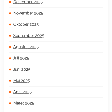
Desember 2025
November 2025
Oktober 2025
September 2025
Agustus 2025
Juli 2025
Juni 2025
Mei 2025
April 2025
Maret 2025