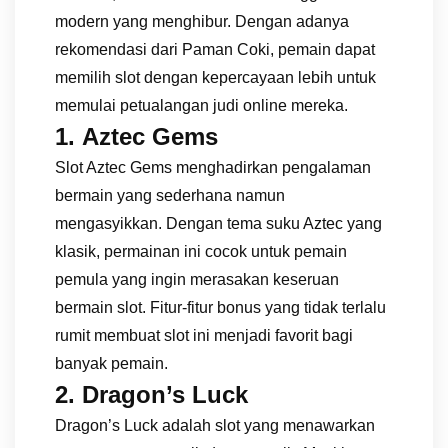
modern yang menghibur. Dengan adanya
rekomendasi dari Paman Coki, pemain dapat
memilih slot dengan kepercayaan lebih untuk
memulai petualangan judi online mereka.
1.
Aztec Gems
Slot Aztec Gems menghadirkan pengalaman
bermain yang sederhana namun
mengasyikkan. Dengan tema suku Aztec yang
klasik, permainan ini cocok untuk pemain
pemula yang ingin merasakan keseruan
bermain slot. Fitur-fitur bonus yang tidak terlalu
rumit membuat slot ini menjadi favorit bagi
banyak pemain.
2.
Dragon’s Luck
Dragon’s Luck adalah slot yang menawarkan