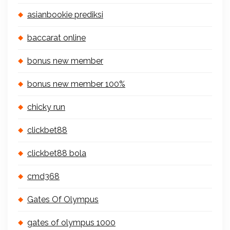
asianbookie prediksi
baccarat online
bonus new member
bonus new member 100%
chicky run
clickbet88
clickbet88 bola
cmd368
Gates Of Olympus
gates of olympus 1000