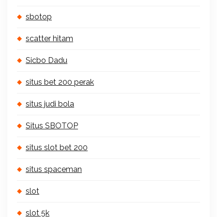
sbotop
scatter hitam
Sicbo Dadu
situs bet 200 perak
situs judi bola
Situs SBOTOP
situs slot bet 200
situs spaceman
slot
slot 5k