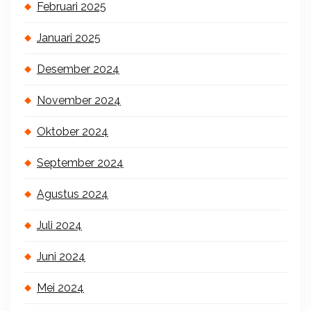
Februari 2025
Januari 2025
Desember 2024
November 2024
Oktober 2024
September 2024
Agustus 2024
Juli 2024
Juni 2024
Mei 2024