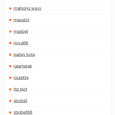
mahjong ways
mauslot
maxbet
nova88
parlay bola
rajamerak
roulette
rtp slot
sbobet
sbobet88