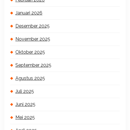
Januari 2026
Desember 2025
November 2025
Oktober 2025
September 2025
Agustus 2025
Juli 2025
Juni 2025
Mei 2025