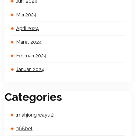
Juni 2024
Mei 2024
April 2024
Maret 2024
Februari 2024
Januari 2024
Categories
:mahjong ways 2
368bet