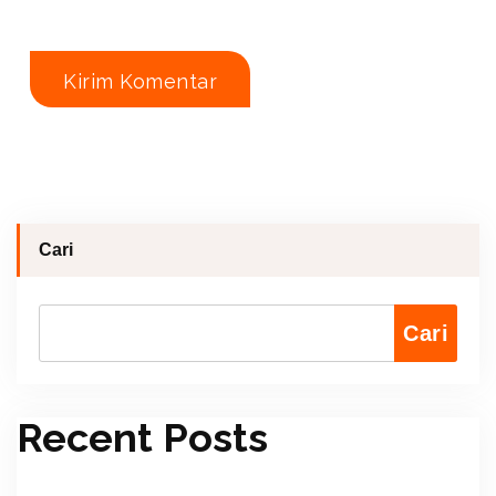
Cari
Cari
Recent Posts