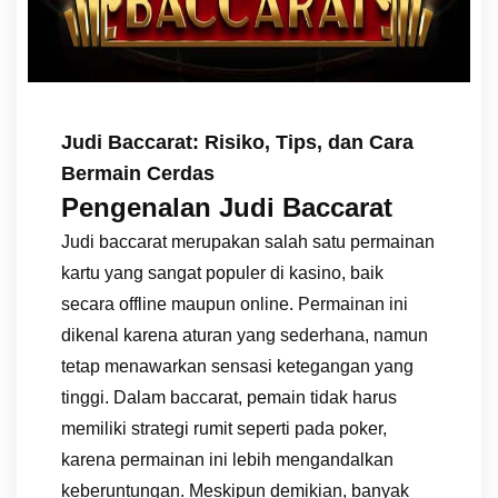
Judi Baccarat: Risiko, Tips, dan Cara
Bermain Cerdas
Pengenalan Judi Baccarat
Judi baccarat merupakan salah satu permainan
kartu yang sangat populer di kasino, baik
secara offline maupun online. Permainan ini
dikenal karena aturan yang sederhana, namun
tetap menawarkan sensasi ketegangan yang
tinggi. Dalam baccarat, pemain tidak harus
memiliki strategi rumit seperti pada poker,
karena permainan ini lebih mengandalkan
keberuntungan. Meskipun demikian, banyak