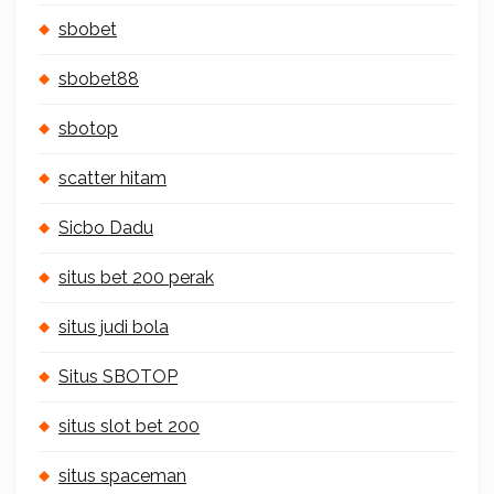
sbobet
sbobet88
sbotop
scatter hitam
Sicbo Dadu
situs bet 200 perak
situs judi bola
Situs SBOTOP
situs slot bet 200
situs spaceman