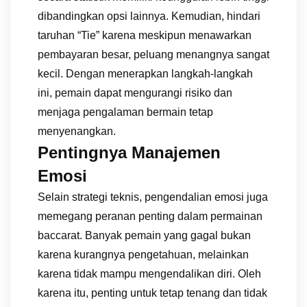
dibandingkan opsi lainnya. Kemudian, hindari
taruhan “Tie” karena meskipun menawarkan
pembayaran besar, peluang menangnya sangat
kecil. Dengan menerapkan langkah-langkah
ini, pemain dapat mengurangi risiko dan
menjaga pengalaman bermain tetap
menyenangkan.
Pentingnya Manajemen
Emosi
Selain strategi teknis, pengendalian emosi juga
memegang peranan penting dalam permainan
baccarat. Banyak pemain yang gagal bukan
karena kurangnya pengetahuan, melainkan
karena tidak mampu mengendalikan diri. Oleh
karena itu, penting untuk tetap tenang dan tidak