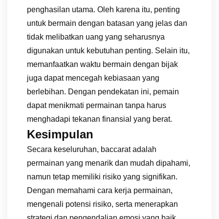
penghasilan utama. Oleh karena itu, penting
untuk bermain dengan batasan yang jelas dan
tidak melibatkan uang yang seharusnya
digunakan untuk kebutuhan penting. Selain itu,
memanfaatkan waktu bermain dengan bijak
juga dapat mencegah kebiasaan yang
berlebihan. Dengan pendekatan ini, pemain
dapat menikmati permainan tanpa harus
menghadapi tekanan finansial yang berat.
Kesimpulan
Secara keseluruhan, baccarat adalah
permainan yang menarik dan mudah dipahami,
namun tetap memiliki risiko yang signifikan.
Dengan memahami cara kerja permainan,
mengenali potensi risiko, serta menerapkan
strategi dan pengendalian emosi yang baik,