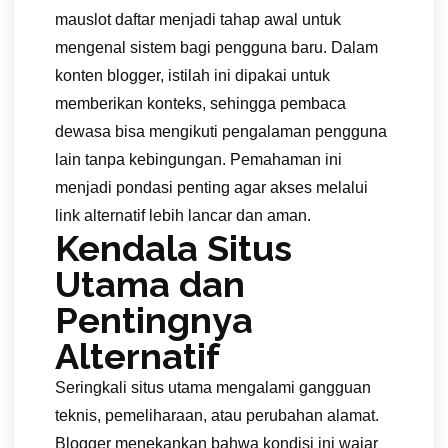
mauslot daftar menjadi tahap awal untuk
mengenal sistem bagi pengguna baru. Dalam
konten blogger, istilah ini dipakai untuk
memberikan konteks, sehingga pembaca
dewasa bisa mengikuti pengalaman pengguna
lain tanpa kebingungan. Pemahaman ini
menjadi pondasi penting agar akses melalui
link alternatif lebih lancar dan aman.
Kendala Situs
Utama dan
Pentingnya
Alternatif
Seringkali situs utama mengalami gangguan
teknis, pemeliharaan, atau perubahan alamat.
Blogger menekankan bahwa kondisi ini wajar