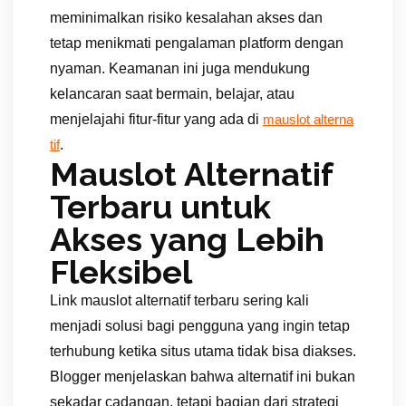
meminimalkan risiko kesalahan akses dan
tetap menikmati pengalaman platform dengan
nyaman. Keamanan ini juga mendukung
kelancaran saat bermain, belajar, atau
menjelajahi fitur-fitur yang ada di
mauslot alterna
.
tif
Mauslot Alternatif
Terbaru untuk
Akses yang Lebih
Fleksibel
Link mauslot alternatif terbaru sering kali
menjadi solusi bagi pengguna yang ingin tetap
terhubung ketika situs utama tidak bisa diakses.
Blogger menjelaskan bahwa alternatif ini bukan
sekadar cadangan, tetapi bagian dari strategi