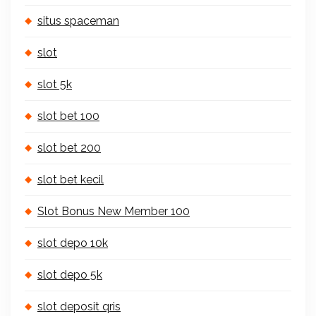
situs spaceman
slot
slot 5k
slot bet 100
slot bet 200
slot bet kecil
Slot Bonus New Member 100
slot depo 10k
slot depo 5k
slot deposit qris