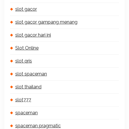
slot gacor
slot gacor gampang menang
slot gacor hari ini
Slot Online
slot qris
slot spaceman
slot thailand
slot777
spaceman
spaceman pragmatic