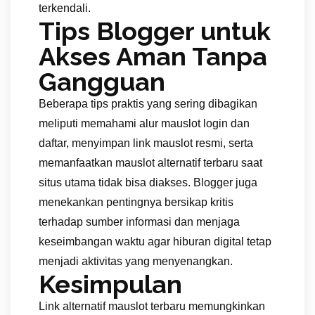
terkendali.
Tips Blogger untuk
Akses Aman Tanpa
Gangguan
Beberapa tips praktis yang sering dibagikan
meliputi memahami alur mauslot login dan
daftar, menyimpan link mauslot resmi, serta
memanfaatkan mauslot alternatif terbaru saat
situs utama tidak bisa diakses. Blogger juga
menekankan pentingnya bersikap kritis
terhadap sumber informasi dan menjaga
keseimbangan waktu agar hiburan digital tetap
menjadi aktivitas yang menyenangkan.
Kesimpulan
Link alternatif mauslot terbaru memungkinkan