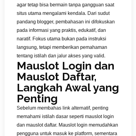
agar tetap bisa bermain tanpa gangguan saat
situs utama mengalami kendala. Dari sudut
pandang blogger, pembahasan ini difokuskan
pada informasi yang praktis, edukatif, dan
naratif. Fokus utama bukan pada instruksi
langsung, tetapi memberikan pemahaman
tentang istilah dan jalur akses yang valid.
Mauslot Login dan
Mauslot Daftar,
Langkah Awal yang
Penting
Sebelum membahas link alternatif, penting
memahami istilah dasar seperti mauslot login
dan mauslot daftar. Mauslot login memudahkan
pengguna untuk masuk ke platform, sementara