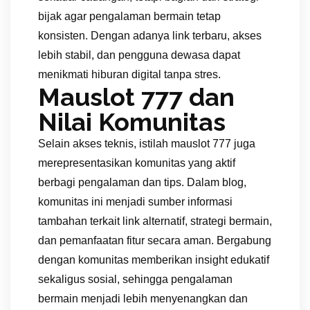
bijak agar pengalaman bermain tetap
konsisten. Dengan adanya link terbaru, akses
lebih stabil, dan pengguna dewasa dapat
menikmati hiburan digital tanpa stres.
Mauslot 777 dan
Nilai Komunitas
Selain akses teknis, istilah mauslot 777 juga
merepresentasikan komunitas yang aktif
berbagi pengalaman dan tips. Dalam blog,
komunitas ini menjadi sumber informasi
tambahan terkait link alternatif, strategi bermain,
dan pemanfaatan fitur secara aman. Bergabung
dengan komunitas memberikan insight edukatif
sekaligus sosial, sehingga pengalaman
bermain menjadi lebih menyenangkan dan