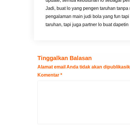
update, semua kebutuhan lo sebagai pema
Jadi, buat lo yang pengen taruhan tanpa r
pengalaman main judi bola yang fun tap
taruhan, tapi juga partner lo buat dape
Tinggalkan Balasan
Alamat email Anda tidak akan dipublikasik
Komentar
*