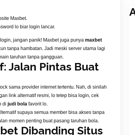
A
site Maxbet.
ord lo biar login lancar.
 login, jangan panik! Maxbet juga punya
maxbet
un tanpa hambatan. Jadi meski server utama lagi
a main taruhan tanpa gangguan.
f: Jalan Pintas Buat
k sama provider internet tertentu. Nah, di sinilah
 link alternatif resmi, lo tetep bisa login, cek
n di
judi bola
favorit lo.
k alternatif supaya semua member bisa akses tanpa
galan momen penting buat pasang taruhan bola.
et Dibanding Situs