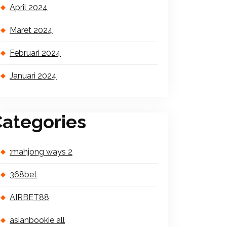
April 2024
Maret 2024
Februari 2024
Januari 2024
ategories
:mahjong ways 2
368bet
AIRBET88
asianbookie all