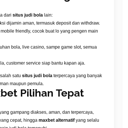
a dari
situs judi bola
lain:
si dijamin aman, termasuk deposit dan withdraw.
mobile friendly, cocok buat lo yang pengen main
ruhan bola, live casino, sampe game slot, semua
a, customer service siap bantu kapan aja.
 salah satu
situs judi bola
terpercaya yang banyak
aman maupun pemula.
bet Pilihan Tepat
yang gampang diakses, aman, dan terpercaya,
ang cepat, hingga
maxbet alternatif
yang selalu