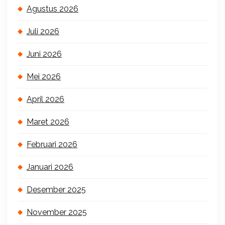
Agustus 2026
Juli 2026
Juni 2026
Mei 2026
April 2026
Maret 2026
Februari 2026
Januari 2026
Desember 2025
November 2025