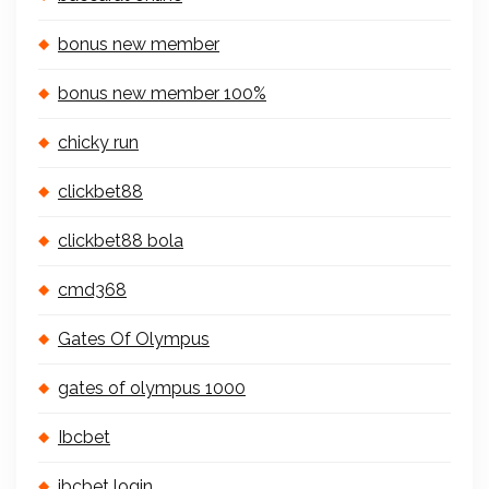
bonus new member
bonus new member 100%
chicky run
clickbet88
clickbet88 bola
cmd368
Gates Of Olympus
gates of olympus 1000
Ibcbet
ibcbet login