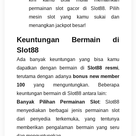
permainan slot gacor di Slot88. Pilih
mesin slot yang kamu sukai dan
menangkan jackpot besar!
Keuntungan Bermain di
Slot88
Ada banyak keuntungan yang bisa kamu
dapatkan dengan bermain di
Slot88 resmi
,
terutama dengan adanya
bonus new member
100
yang menguntungkan. Beberapa
keuntungan bermain di Slot88 antara lain:
Banyak Pilihan Permainan Slot
: Slot88
menyediakan berbagai jenis permainan slot
dari penyedia terkemuka, yang tentunya
memberikan pengalaman bermain yang seru
dan menguntungkan.