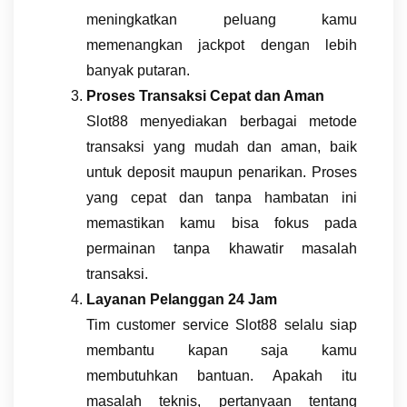
meningkatkan peluang kamu
memenangkan jackpot dengan lebih
banyak putaran.
Proses Transaksi Cepat dan Aman
Slot88 menyediakan berbagai metode
transaksi yang mudah dan aman, baik
untuk deposit maupun penarikan. Proses
yang cepat dan tanpa hambatan ini
memastikan kamu bisa fokus pada
permainan tanpa khawatir masalah
transaksi.
Layanan Pelanggan 24 Jam
Tim customer service Slot88 selalu siap
membantu kapan saja kamu
membutuhkan bantuan. Apakah itu
masalah teknis, pertanyaan tentang