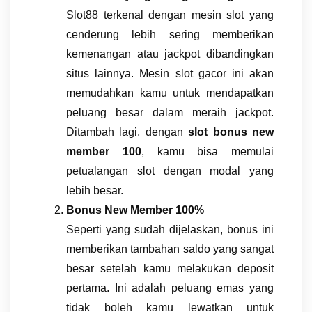
Slot88 terkenal dengan mesin slot yang
cenderung lebih sering memberikan
kemenangan atau jackpot dibandingkan
situs lainnya. Mesin slot gacor ini akan
memudahkan kamu untuk mendapatkan
peluang besar dalam meraih jackpot.
Ditambah lagi, dengan
slot bonus new
member 100
, kamu bisa memulai
petualangan slot dengan modal yang
lebih besar.
Bonus New Member 100%
Seperti yang sudah dijelaskan, bonus ini
memberikan tambahan saldo yang sangat
besar setelah kamu melakukan deposit
pertama. Ini adalah peluang emas yang
tidak boleh kamu lewatkan untuk