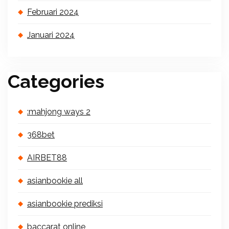
Februari 2024
Januari 2024
Categories
:mahjong ways 2
368bet
AIRBET88
asianbookie all
asianbookie prediksi
baccarat online