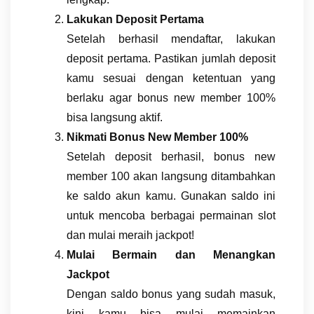
Lakukan Deposit Pertama
Setelah berhasil mendaftar, lakukan
deposit pertama. Pastikan jumlah deposit
kamu sesuai dengan ketentuan yang
berlaku agar bonus new member 100%
bisa langsung aktif.
Nikmati Bonus New Member 100%
Setelah deposit berhasil, bonus new
member 100 akan langsung ditambahkan
ke saldo akun kamu. Gunakan saldo ini
untuk mencoba berbagai permainan slot
dan mulai meraih jackpot!
Mulai Bermain dan Menangkan
Jackpot
Dengan saldo bonus yang sudah masuk,
kini kamu bisa mulai memainkan