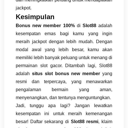
jackpot.
Kesimpulan
Bonus new member 100%
di
Slot88
adalah
kesempatan emas bagi kamu yang ingin
meraih jackpot dengan lebih mudah. Dengan
modal awal yang lebih besar, kamu akan
memiliki lebih banyak peluang untuk menang di
permainan slot gacor. Ditambah lagi, Slot88
adalah
situs slot bonus new member
yang
resmi dan terpercaya, yang menawarkan
pengalaman bermain yang aman,
menyenangkan, dan tentunya menguntungkan.
Jadi, tunggu apa lagi? Jangan lewatkan
kesempatan ini untuk meraih kemenangan
besar! Daftar sekarang di
Slot88 resmi
, klaim