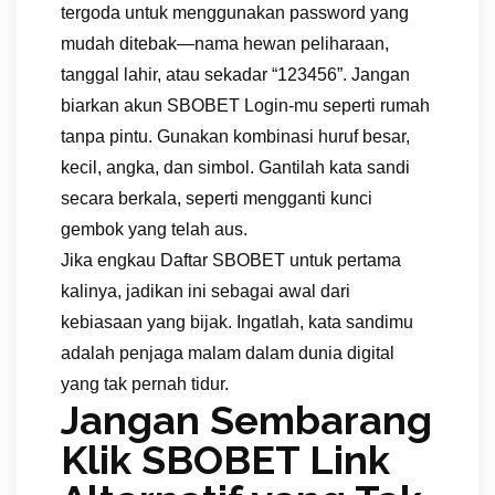
tergoda untuk menggunakan password yang
mudah ditebak—nama hewan peliharaan,
tanggal lahir, atau sekadar “123456”. Jangan
biarkan akun SBOBET Login-mu seperti rumah
tanpa pintu. Gunakan kombinasi huruf besar,
kecil, angka, dan simbol. Gantilah kata sandi
secara berkala, seperti mengganti kunci
gembok yang telah aus.
Jika engkau Daftar SBOBET untuk pertama
kalinya, jadikan ini sebagai awal dari
kebiasaan yang bijak. Ingatlah, kata sandimu
adalah penjaga malam dalam dunia digital
yang tak pernah tidur.
Jangan Sembarang
Klik SBOBET Link