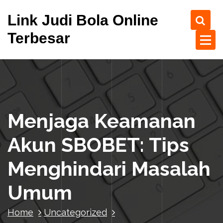
S
Link Judi Bola Online
k
i
Terbesar
p
t
o
c
o
n
t
Menjaga Keamanan
e
n
Akun SBOBET: Tips
t
Menghindari Masalah
Umum
Home
Uncategorized