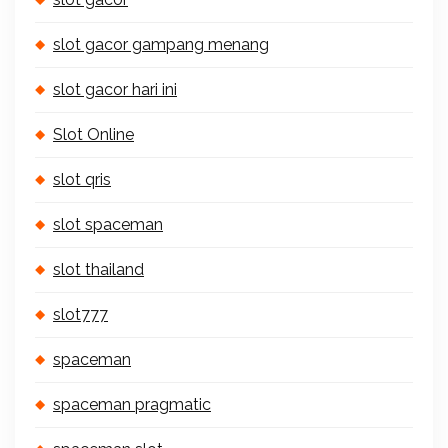
slot gacor gampang menang
slot gacor hari ini
Slot Online
slot qris
slot spaceman
slot thailand
slot777
spaceman
spaceman pragmatic