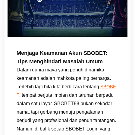
Menjaga Keamanan Akun SBOBET:
Tips Menghindari Masalah Umum
Dalam dunia maya yang penuh dinamika,
keamanan adalah mahkota paling berharga.
Terlebih lagi bila kita berbicara tentang
SBOBE
, tempat berjuta impian dan taruhan berpadu
T
dalam satu layar. SBOBET88 bukan sekadar
nama, tapi gerbang menuju pengalaman
berjudi yang profesional dan penuh tantangan.
Namun, di balik setiap SBOBET Login yang