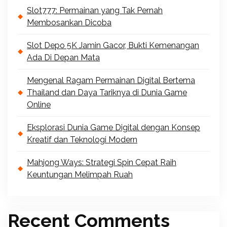
Slot777: Permainan yang Tak Pernah
Membosankan Dicoba
Slot Depo 5K Jamin Gacor, Bukti Kemenangan
Ada Di Depan Mata
Mengenal Ragam Permainan Digital Bertema
Thailand dan Daya Tariknya di Dunia Game
Online
Eksplorasi Dunia Game Digital dengan Konsep
Kreatif dan Teknologi Modern
Mahjong Ways: Strategi Spin Cepat Raih
Keuntungan Melimpah Ruah
Recent Comments