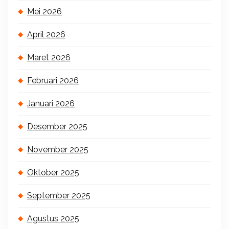
Mei 2026
April 2026
Maret 2026
Februari 2026
Januari 2026
Desember 2025
November 2025
Oktober 2025
September 2025
Agustus 2025