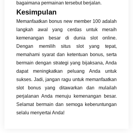
bagaimana permainan tersebut berjalan.
Kesimpulan
Memanfaatkan bonus new member 100 adalah
langkah awal yang cerdas untuk meraih
kemenangan besar di dunia slot online.
Dengan memilih situs slot yang tepat,
memahami syarat dan ketentuan bonus, serta
bermain dengan strategi yang bijaksana, Anda
dapat meningkatkan peluang Anda untuk
sukses. Jadi, jangan ragu untuk memanfaatkan
slot bonus yang ditawarkan dan mulailah
perjalanan Anda menuju kemenangan besar.
Selamat bermain dan semoga keberuntungan
selalu menyertai Anda!