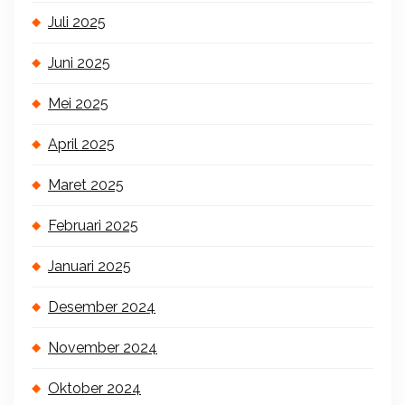
Juli 2025
Juni 2025
Mei 2025
April 2025
Maret 2025
Februari 2025
Januari 2025
Desember 2024
November 2024
Oktober 2024