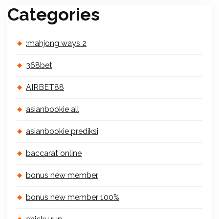
Categories
:mahjong ways 2
368bet
AIRBET88
asianbookie all
asianbookie prediksi
baccarat online
bonus new member
bonus new member 100%