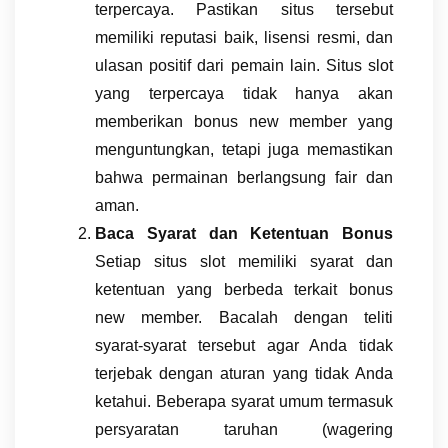
terpercaya. Pastikan situs tersebut
memiliki reputasi baik, lisensi resmi, dan
ulasan positif dari pemain lain. Situs slot
yang terpercaya tidak hanya akan
memberikan bonus new member yang
menguntungkan, tetapi juga memastikan
bahwa permainan berlangsung fair dan
aman.
Baca Syarat dan Ketentuan Bonus
Setiap situs slot memiliki syarat dan
ketentuan yang berbeda terkait bonus
new member. Bacalah dengan teliti
syarat-syarat tersebut agar Anda tidak
terjebak dengan aturan yang tidak Anda
ketahui. Beberapa syarat umum termasuk
persyaratan taruhan (wagering