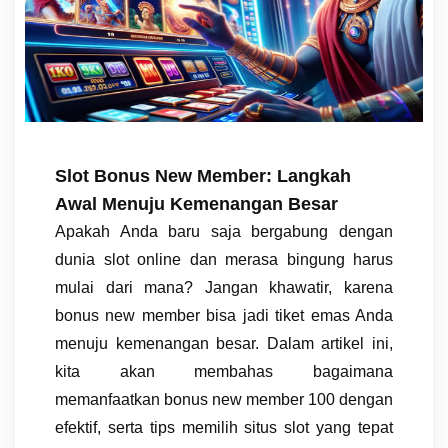
Slot Bonus New Member: Langkah
Awal Menuju Kemenangan Besar
Apakah Anda baru saja bergabung dengan
dunia slot online dan merasa bingung harus
mulai dari mana? Jangan khawatir, karena
bonus new member bisa jadi tiket emas Anda
menuju kemenangan besar. Dalam artikel ini,
kita akan membahas bagaimana
memanfaatkan bonus new member 100 dengan
efektif, serta tips memilih situs slot yang tepat