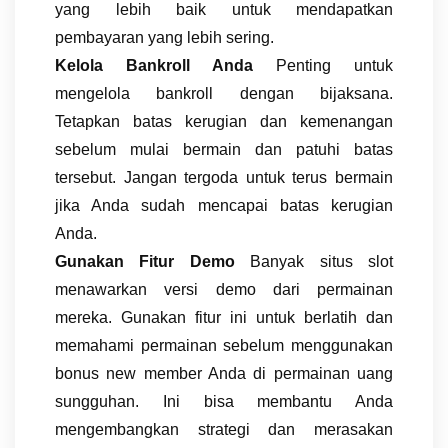
yang lebih baik untuk mendapatkan
pembayaran yang lebih sering.
Kelola Bankroll Anda
Penting untuk
mengelola bankroll dengan bijaksana.
Tetapkan batas kerugian dan kemenangan
sebelum mulai bermain dan patuhi batas
tersebut. Jangan tergoda untuk terus bermain
jika Anda sudah mencapai batas kerugian
Anda.
Gunakan Fitur Demo
Banyak situs slot
menawarkan versi demo dari permainan
mereka. Gunakan fitur ini untuk berlatih dan
memahami permainan sebelum menggunakan
bonus new member Anda di permainan uang
sungguhan. Ini bisa membantu Anda
mengembangkan strategi dan merasakan