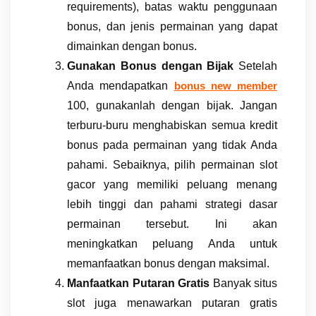
requirements), batas waktu penggunaan
bonus, dan jenis permainan yang dapat
dimainkan dengan bonus.
Gunakan Bonus dengan Bijak
Setelah
Anda mendapatkan
bonus new member
100, gunakanlah dengan bijak. Jangan
terburu-buru menghabiskan semua kredit
bonus pada permainan yang tidak Anda
pahami. Sebaiknya, pilih permainan slot
gacor yang memiliki peluang menang
lebih tinggi dan pahami strategi dasar
permainan tersebut. Ini akan
meningkatkan peluang Anda untuk
memanfaatkan bonus dengan maksimal.
Manfaatkan Putaran Gratis
Banyak situs
slot juga menawarkan putaran gratis