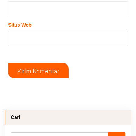
Situs Web
Cari