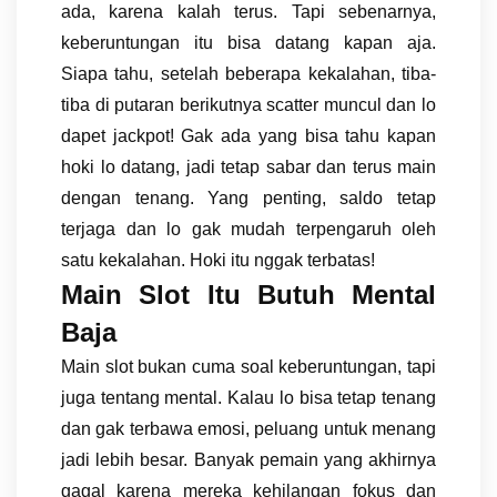
ada, karena kalah terus. Tapi sebenarnya,
keberuntungan itu bisa datang kapan aja.
Siapa tahu, setelah beberapa kekalahan, tiba-
tiba di putaran berikutnya scatter muncul dan lo
dapet jackpot! Gak ada yang bisa tahu kapan
hoki lo datang, jadi tetap sabar dan terus main
dengan tenang. Yang penting, saldo tetap
terjaga dan lo gak mudah terpengaruh oleh
satu kekalahan. Hoki itu nggak terbatas!
Main Slot Itu Butuh Mental
Baja
Main slot bukan cuma soal keberuntungan, tapi
juga tentang mental. Kalau lo bisa tetap tenang
dan gak terbawa emosi, peluang untuk menang
jadi lebih besar. Banyak pemain yang akhirnya
gagal karena mereka kehilangan fokus dan