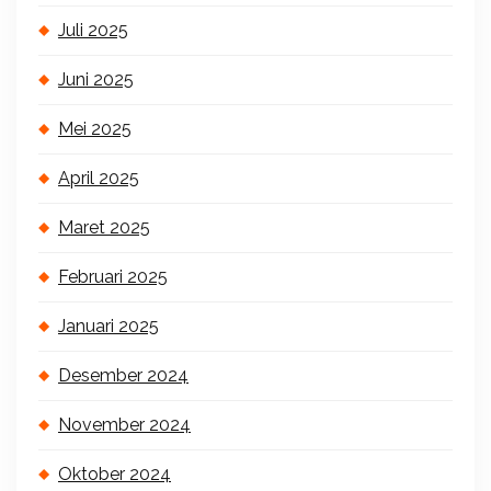
Juli 2025
Juni 2025
Mei 2025
April 2025
Maret 2025
Februari 2025
Januari 2025
Desember 2024
November 2024
Oktober 2024