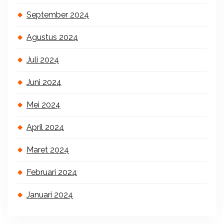
September 2024
Agustus 2024
Juli 2024
Juni 2024
Mei 2024
April 2024
Maret 2024
Februari 2024
Januari 2024