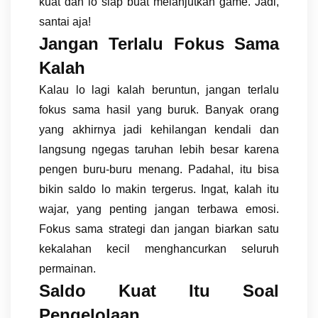
kuat dan lo siap buat melanjutkan game. Jadi,
santai aja!
Jangan Terlalu Fokus Sama
Kalah
Kalau lo lagi kalah beruntun, jangan terlalu
fokus sama hasil yang buruk. Banyak orang
yang akhirnya jadi kehilangan kendali dan
langsung ngegas taruhan lebih besar karena
pengen buru-buru menang. Padahal, itu bisa
bikin saldo lo makin tergerus. Ingat, kalah itu
wajar, yang penting jangan terbawa emosi.
Fokus sama strategi dan jangan biarkan satu
kekalahan kecil menghancurkan seluruh
permainan.
Saldo Kuat Itu Soal
Pengelolaan