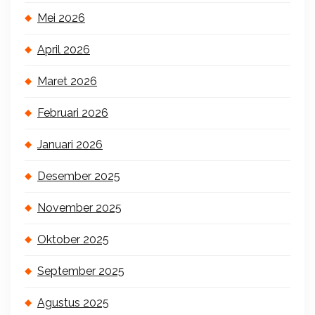
Mei 2026
April 2026
Maret 2026
Februari 2026
Januari 2026
Desember 2025
November 2025
Oktober 2025
September 2025
Agustus 2025