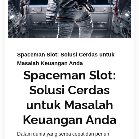
Spaceman Slot: Solusi Cerdas untuk
Masalah Keuangan Anda
Spaceman Slot:
Solusi Cerdas
untuk Masalah
Keuangan Anda
Dalam dunia yang serba cepat dan penuh