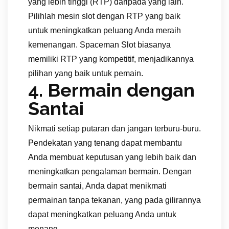
yang lebih tinggi (RTP) daripada yang lain.
Pilihlah mesin slot dengan RTP yang baik
untuk meningkatkan peluang Anda meraih
kemenangan. Spaceman Slot biasanya
memiliki RTP yang kompetitif, menjadikannya
pilihan yang baik untuk pemain.
4.
Bermain dengan
Santai
Nikmati setiap putaran dan jangan terburu-buru.
Pendekatan yang tenang dapat membantu
Anda membuat keputusan yang lebih baik dan
meningkatkan pengalaman bermain. Dengan
bermain santai, Anda dapat menikmati
permainan tanpa tekanan, yang pada gilirannya
dapat meningkatkan peluang Anda untuk
menang.