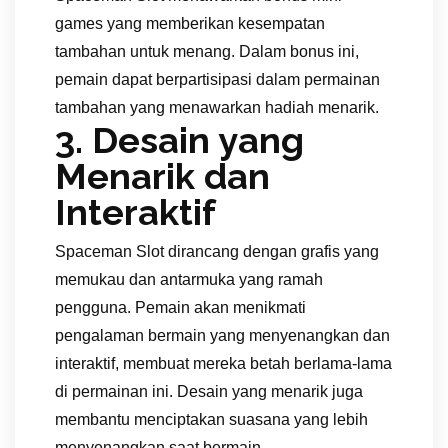
games yang memberikan kesempatan
tambahan untuk menang. Dalam bonus ini,
pemain dapat berpartisipasi dalam permainan
tambahan yang menawarkan hadiah menarik.
3.
Desain yang
Menarik dan
Interaktif
Spaceman Slot dirancang dengan grafis yang
memukau dan antarmuka yang ramah
pengguna. Pemain akan menikmati
pengalaman bermain yang menyenangkan dan
interaktif, membuat mereka betah berlama-lama
di permainan ini. Desain yang menarik juga
membantu menciptakan suasana yang lebih
menyenangkan saat bermain.