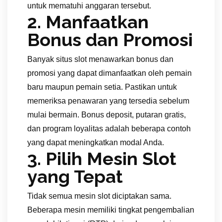
untuk mematuhi anggaran tersebut.
2.
Manfaatkan
Bonus dan Promosi
Banyak situs slot menawarkan bonus dan
promosi yang dapat dimanfaatkan oleh pemain
baru maupun pemain setia. Pastikan untuk
memeriksa penawaran yang tersedia sebelum
mulai bermain. Bonus deposit, putaran gratis,
dan program loyalitas adalah beberapa contoh
yang dapat meningkatkan modal Anda.
3.
Pilih Mesin Slot
yang Tepat
Tidak semua mesin slot diciptakan sama.
Beberapa mesin memiliki tingkat pengembalian