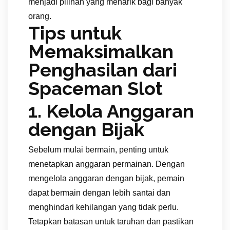
menjadi pilihan yang menarik bagi banyak
orang.
Tips untuk
Memaksimalkan
Penghasilan dari
Spaceman Slot
1.
Kelola Anggaran
dengan Bijak
Sebelum mulai bermain, penting untuk
menetapkan anggaran permainan. Dengan
mengelola anggaran dengan bijak, pemain
dapat bermain dengan lebih santai dan
menghindari kehilangan yang tidak perlu.
Tetapkan batasan untuk taruhan dan pastikan