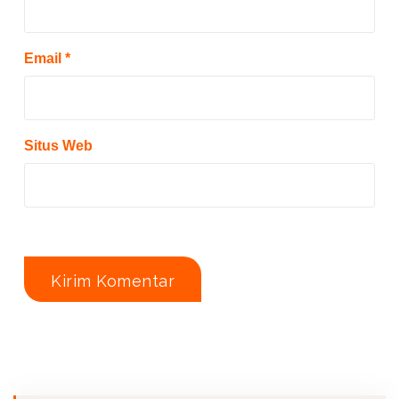
Email
*
Situs Web