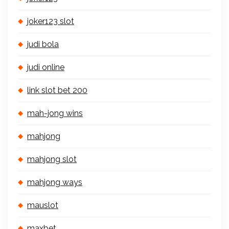
joker123 slot
judi bola
judi online
link slot bet 200
mah-jong wins
mahjong
mahjong slot
mahjong ways
mauslot
maxbet