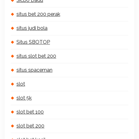
Sicbo Dadu
situs bet 200 perak
situs judi bola
Situs SBOTOP
situs slot bet 200
situs spaceman
slot
slot 5k
slot bet 100
slot bet 200