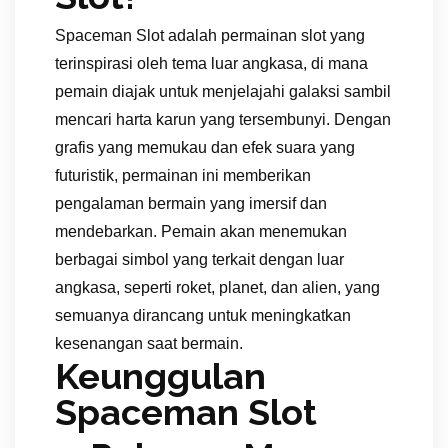
Spaceman Slot adalah permainan slot yang
terinspirasi oleh tema luar angkasa, di mana
pemain diajak untuk menjelajahi galaksi sambil
mencari harta karun yang tersembunyi. Dengan
grafis yang memukau dan efek suara yang
futuristik, permainan ini memberikan
pengalaman bermain yang imersif dan
mendebarkan. Pemain akan menemukan
berbagai simbol yang terkait dengan luar
angkasa, seperti roket, planet, dan alien, yang
semuanya dirancang untuk meningkatkan
kesenangan saat bermain.
Keunggulan
Spaceman Slot