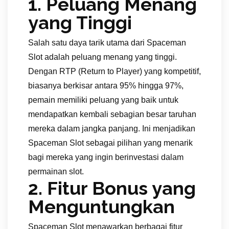
1.
Peluang Menang
yang Tinggi
Salah satu daya tarik utama dari Spaceman
Slot adalah peluang menang yang tinggi.
Dengan RTP (Return to Player) yang kompetitif,
biasanya berkisar antara 95% hingga 97%,
pemain memiliki peluang yang baik untuk
mendapatkan kembali sebagian besar taruhan
mereka dalam jangka panjang. Ini menjadikan
Spaceman Slot sebagai pilihan yang menarik
bagi mereka yang ingin berinvestasi dalam
permainan slot.
2.
Fitur Bonus yang
Menguntungkan
Spaceman Slot menawarkan berbagai fitur