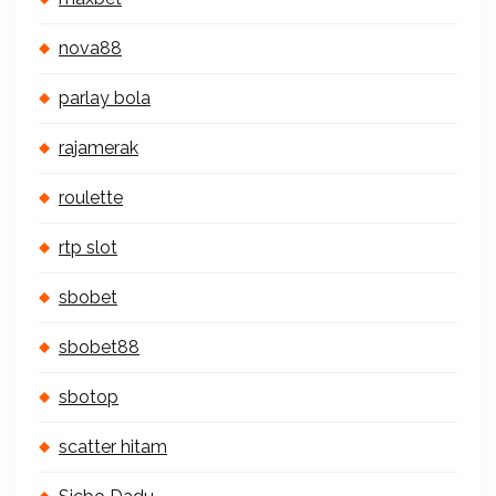
nova88
parlay bola
rajamerak
roulette
rtp slot
sbobet
sbobet88
sbotop
scatter hitam