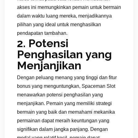
akses ini memungkinkan pemain untuk bermain
dalam waktu luang mereka, menjadikannya
pilihan yang ideal untuk menghasilkan
pendapatan tambahan.
2.
Potensi
Penghasilan yang
Menjanjikan
Dengan peluang menang yang tinggi dan fitur
bonus yang menguntungkan, Spaceman Slot
menawarkan potensi penghasilan yang
menjanjikan. Pemain yang memiliki strategi
bermain yang baik dan memahami mekanika
permainan dapat meraih keuntungan yang
signifikan dalam jangka panjang. Dengan
modal yang relatif kecil, pemain dapat