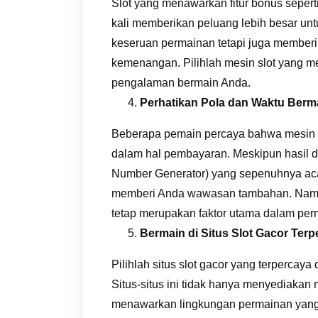
Slot yang menawarkan fitur bonus seperti 
kali memberikan peluang lebih besar unt
keseruan permainan tetapi juga member
kemenangan. Pilihlah mesin slot yang me
pengalaman bermain Anda.
Perhatikan Pola dan Waktu Berm
Beberapa pemain percaya bahwa mesin sl
dalam hal pembayaran. Meskipun hasil 
Number Generator) yang sepenuhnya aca
memberi Anda wawasan tambahan. Namun
tetap merupakan faktor utama dalam perm
Bermain di Situs Slot Gacor Terp
Pilihlah situs slot gacor yang terpercaya 
Situs-situs ini tidak hanya menyediakan 
menawarkan lingkungan permainan yang a