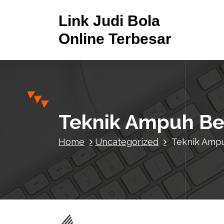
S
Link Judi Bola
k
i
Online Terbesar
p
t
o
c
o
n
t
Teknik Ampuh Be
e
n
Home
Uncategorized
Teknik Ampu
t