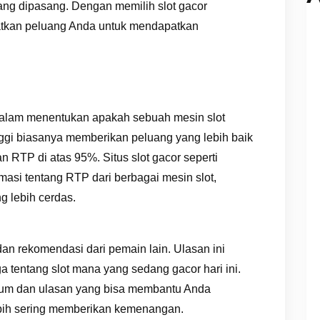
yang dipasang. Dengan memilih slot gacor
tkan peluang Anda untuk mendapatkan
 dalam menentukan apakah sebuah mesin slot
nggi biasanya memberikan peluang yang lebih baik
 RTP di atas 95%. Situs slot gacor seperti
masi tentang RTP dari berbagai mesin slot,
g lebih cerdas.
an rekomendasi dari pemain lain. Ulasan ini
a tentang slot mana yang sedang gacor hari ini.
forum dan ulasan yang bisa membantu Anda
bih sering memberikan kemenangan.