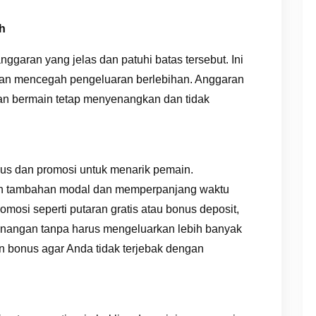
h
ggaran yang jelas dan patuhi batas tersebut. Ini
an mencegah pengeluaran berlebihan. Anggaran
n bermain tetap menyenangkan dan tidak
us dan promosi untuk menarik pemain.
an tambahan modal dan memperpanjang waktu
osi seperti putaran gratis atau bonus deposit,
nangan tanpa harus mengeluarkan lebih banyak
an bonus agar Anda tidak terjebak dengan