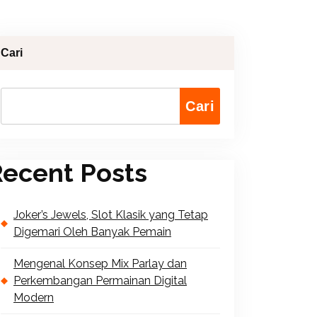
Cari
Cari
ecent Posts
Joker’s Jewels, Slot Klasik yang Tetap
Digemari Oleh Banyak Pemain
Mengenal Konsep Mix Parlay dan
Perkembangan Permainan Digital
Modern