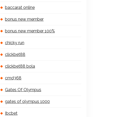
baccarat online
bonus new member
bonus new member 100%
chicky run
clickbet88
clickbet88 bola
cmd368
Gates Of Olympus
gates of olympus 1000
Ibcbet