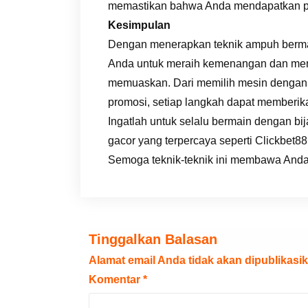
memastikan bahwa Anda mendapatkan p
Kesimpulan
Dengan menerapkan teknik ampuh bermai
Anda untuk meraih kemenangan dan men
memuaskan. Dari memilih mesin dengan
promosi, setiap langkah dapat memberikan
Ingatlah untuk selalu bermain dengan bi
gacor yang terpercaya seperti Clickbet
Semoga teknik-teknik ini membawa Anda
Tinggalkan Balasan
Alamat email Anda tidak akan dipublikasik
Komentar
*