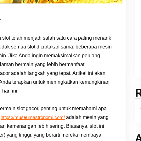
r
slot telah menjadi salah satu cara paling menarik
idak semua slot diciptakan sama; beberapa mesin
g lain. Jika Anda ingin memaksimalkan peluang
aman bermain yang lebih bermanfaat,
cor adalah langkah yang tepat. Artikel ini akan
 Anda terapkan untuk meningkatkan kemungkinan
hari ini.
ermain slot gacor, penting untuk memahami apa
n
adalah mesin yang
https://museumastronomi.com/
n kemenangan lebih sering. Biasanya, slot ini
A
er) yang tinggi, yang berarti mereka membayar