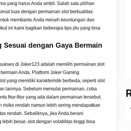
ama yang harus Anda ambil. Salah satu pilihan
ikenal luas dengan permainan slot berkualitas
 Untuk membantu Anda meraih keuntungan dan
kut ini kami bagikan beberapa tips jitu yang bisa
ng Sesuai dengan Gaya Bermain
ukses di Joker123 adalah memilih permainan slot
 bermain Anda. Platform Joker Gaming
t yang memiliki karakteristik berbeda, seperti slot
f, dan lainnya. Sebelum memulai permainan, coba
a fitur-fitur yang ada dalam permainan tersebut.
n risiko rendah namun lebih sering mendapatkan
itas rendah. Sebaliknya, jika Anda berani
ebih besar, slot dengan volatilitas tinggi bisa