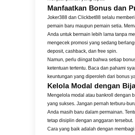
Manfaatkan Bonus dan Pr
Joker388 dan Clickbet88 selalu memberi
pemain baru maupun pemain setia. Mema
Anda untuk bermain lebih lama tanpa me
mengecek promosi yang sedang berlangs
deposit, cashback, dan free spin.
Namun, perlu diingat bahwa setiap bonu
ketentuan tertentu. Baca dan pahami sya
keuntungan yang diperoleh dari bonus ya
Kelola Modal dengan Bij
Mengelola modal atau bankroll dengan b
yang sukses. Jangan pernah terburu-buru 
Anda masih baru dalam permainan. Ten
tetap disiplin dengan anggaran tersebut.
Cara yang baik adalah dengan membagi