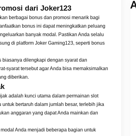
A
omosi dari Joker123
kan berbagai bonus dan promosi menarik bagi
nfaatkan bonus ini dapat meningkatkan peluang
ngeluarkan banyak modal. Pastikan Anda selalu
ung di platform Joker Gaming123, seperti bonus
s biasanya dilengkapi dengan syarat dan
rat-syarat tersebut agar Anda bisa memaksimalkan
ng diberikan.
ak
ijak adalah kunci utama dalam permainan slot
untuk bertaruh dalam jumlah besar, terlebih jika
tukan anggaran yang dapat Anda mainkan dan
 modal Anda menjadi beberapa bagian untuk