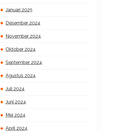
Januari 2025
Desember 2024
November 2024
Oktober 2024
September 2024
Agustus 2024
Juli 2024
Juni 2024
Mei 2024
April 2024