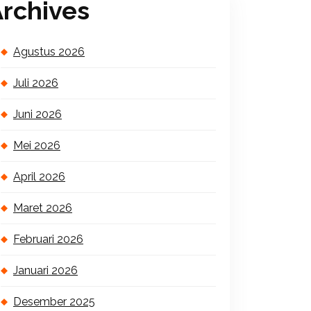
rchives
Agustus 2026
Juli 2026
Juni 2026
Mei 2026
April 2026
Maret 2026
Februari 2026
Januari 2026
Desember 2025