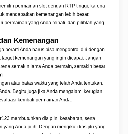
emilih permainan slot dengan RTP tinggi, karena
tuk mendapatkan kemenangan lebih besar.
i permainan yang Anda minati, dan pilihlah yang
 dan Kemenangan
a berarti Anda harus bisa mengontrol diri dengan
a target kemenangan yang ingin dicapai. Jangan
karena semakin lama Anda bermain, semakin besar
g.
ngan atau batas waktu yang telah Anda tentukan,
 Anda. Begitu juga jika Anda mengalami kerugian
 evaluasi kembali permainan Anda.
r123 membutuhkan disiplin, kesabaran, serta
yang Anda pilih. Dengan mengikuti tips jitu yang