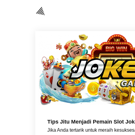
Tips Jitu Menjadi Pemain Slot J
Jika Anda tertarik untuk meraih kesukse