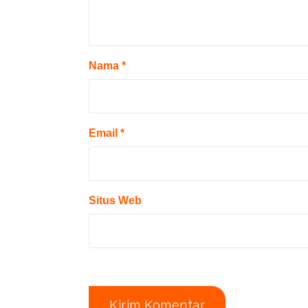
Nama
*
Email
*
Situs Web