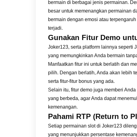
bermain di berbagai jenis permainan. D
besar untuk memenangkan permainan dal
bermain dengan emosi atau terpengaruh
terjadi.
Gunakan Fitur Demo untu
Joker123, serta platform lainnya seperti
yang memungkinkan Anda bermain tanp
Manfaatkan fitur ini untuk berlatih dan 
pilih. Dengan berlatih, Anda akan lebih 
serta fitur-fitur bonus yang ada.
Selain itu, fitur demo juga memberi And
yang berbeda, agar Anda dapat menemuka
kemenangan.
Pahami RTP (Return to Pl
Setiap permainan slot di Joker123 dilen
yang menunjukkan persentase kemenanga