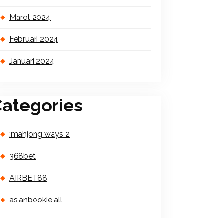
Maret 2024
Februari 2024
Januari 2024
ategories
:mahjong ways 2
368bet
AIRBET88
asianbookie all