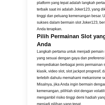
platform yang tepat adalah langkah pert
terbaik saat ini adalah Joker123, yang d
tinggi dan peluang kemenangan besar.
sukses dalam bermain slot Joker123, beri
Anda terapkan.
Pilih Permainan Slot ya
Anda
Langkah pertama untuk menjadi pemain s
yang sesuai dengan gaya dan preferensi
menyediakan berbagai jenis permainan slo
klasik, video slot, slot jackpot progresi
terlebih dahulu memahami mekanisme sert
Misalnya, jika Anda ingin bermain denga
kemenangan, pilihlah slot dengan volatil
mengambil risiko tinggi demi hadiah yang l
menjadi pilihan yang tepat.