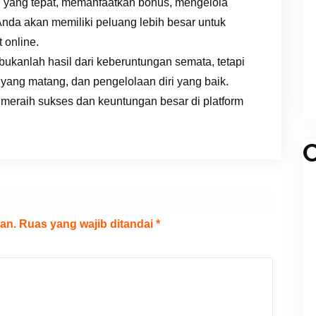
an yang tepat, memanfaatkan bonus, mengelola
 Anda akan memiliki peluang lebih besar untuk
 online.
bukanlah hasil dari keberuntungan semata, tetapi
yang matang, dan pengelolaan diri yang baik.
meraih sukses dan keuntungan besar di platform
C
an.
Ruas yang wajib ditandai
*